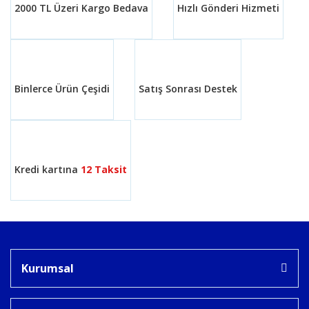
2000 TL Üzeri Kargo Bedava
Hızlı Gönderi Hizmeti
Ürün bilgilerinde hatalar bulunuyor.
Ürün fiyatı diğer sitelerden daha pahalı.
Bu ürüne benzer farklı alternatifler olmalı.
Binlerce Ürün Çeşidi
Satış Sonrası Destek
Gönder
Kredi kartına
12 Taksit
Kurumsal