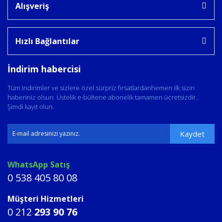
Alışveriş
Hızlı Bağlantılar
İndirim habercisi
Tüm indirimler ve sizlere özel sürpriz fırsatlardanhemen ilk sizin
haberiniz olsun. Üstelik e-bültene abonelik tamamen ücretsizdir..
Şimdi kayıt olun.
Kaydet
WhatsApp Satış
0 538 405 80 08
Müşteri Hizmetleri
0 212
293 90 76