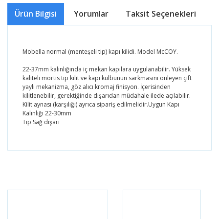
Ürün Bilgisi
Yorumlar
Taksit Seçenekleri
Ö
Mobella normal (menteşeli tip) kapı kilidi. Model McCOY.
22-37mm kalınlığında iç mekan kapılara uygulanabilir. Yüksek
kaliteli mortis tip kilit ve kapı kulbunun sarkmasını önleyen çift
yaylı mekanizma, göz alıcı kromaj finisyon. İçerisinden
kilitlenebilir, gerektiğinde dışarıdan müdahale ilede açılabilir.
Kilit aynası (karşılığı) ayrıca sipariş edilmelidir.Uygun Kapı
Kalınlığı 22-30mm
Tip Sağ dışarı
Bu ürünün fiyat bilgisi, resim, ürün açıklamalarında ve
diğer konularda yetersiz gördüğünüz noktaları öneri
Bu ürüne ilk yorumu siz yapın!
formunu kullanarak tarafımıza iletebilirsiniz.
Görüş ve önerileriniz için teşekkür ederiz.
Yorum Yaz
Ürün resmi kalitesiz, bozuk veya görüntülenemiyor.
Ürün açıklamasında eksik bilgiler bulunuyor.