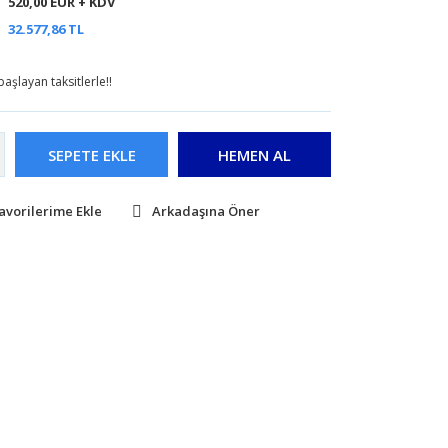
520,00 EUR + KDV
32.577,86 TL
aşlayan taksitlerle!!
SEPETE EKLE
HEMEN AL
Arkadaşına Öner