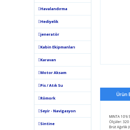
Havalandırma
Hediyelik
jeneratör
Kabin Ekipmanları
Karavan
Motor Aksam
Pis / Atık Su
Ürün B
Römork
Seyir - Navigasyon
MINTA 10'6
Ölçüler: 320
Sintine
Brüt Ağırlık 