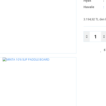
Fiyat
Havale
3.194,92 TL den b