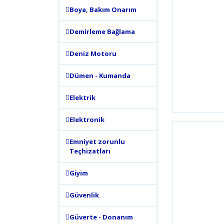
Boya, Bakım Onarım
Demirleme Bağlama
Deniz Motoru
Dümen - Kumanda
Elektrik
Elektronik
Emniyet zorunlu
Teçhizatları
Giyim
Güvenlik
Güverte - Donanım