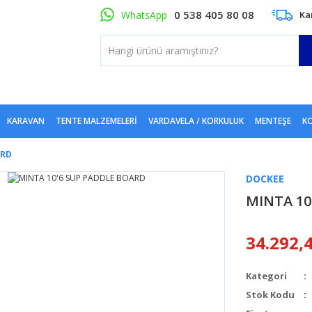
0 538 405 80 08
WhatsApp
Ka
KARAVAN
TENTE MALZEMELERI
VARDAVELA / KORKULUK
MENTEŞE
KO
ARD
DOCKEE
MINTA 10
34.292,
Kategori
Stok Kodu