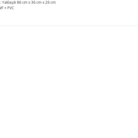
: Yaklaşık 86 cm x 36 cm x 26 cm
WF + PVC
 fiyat bilgisi, resim, ürün açıklamalarında ve diğer konularda yetersiz g
 iletebilirsiniz.
Bu ürüne ilk yorumu siz yapın!
önerileriniz için teşekkür ederiz.
resmi kalitesiz, bozuk veya görüntülenemiyor.
Yorum Yaz
açıklamasında eksik bilgiler bulunuyor.
bilgilerinde hatalar bulunuyor.
fiyatı diğer sitelerden daha pahalı.
üne benzer farklı alternatifler olmalı.
Gönder