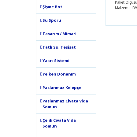
Paket Ölçüsü
Şişme Bot
Malzeme: D
Su Sporu
Bu ürünün
tarafımıza
Tasarım / Mimari
Görüş ve 
Tatlı Su, Tesisat
Ürün 
Ürün 
Yakıt Sistemi
Ürün 
Yelken Donanım
Ürün 
Bu ür
Paslanmaz Kelepçe
Paslanmaz Civata Vida
Somun
Çelik Civata Vida
Somun