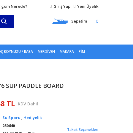
rgom Nerede?
Giriş Yap
Yeni Üyelik
Sepetim
Ç BOYNUZU / BABA
MERDIVEN
MAKARA
PIM
'6 SUP PADDLE BOARD
48 TL
KDV Dahil
Su Sporu
,
Hediyelik
250640
Taksit Seçenekleri