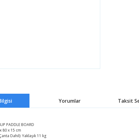
ilgisi
Yorumlar
Taksit S
 SUP PADDLE BOARD
 x 80 x 15 cm
(Çanta Dahil): Yaklaşık 11 kg