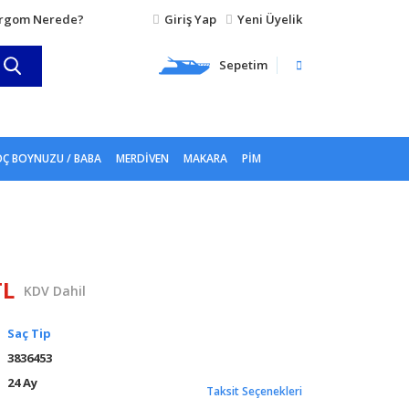
rgom Nerede?
Giriş Yap
Yeni Üyelik
Sepetim
Ç BOYNUZU / BABA
MERDIVEN
MAKARA
PIM
TL
KDV Dahil
Saç Tip
3836453
24 Ay
Taksit Seçenekleri