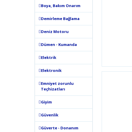
Boya, Bakım Onarım
Demirleme Bağlama
Deniz Motoru
Dümen - Kumanda
Elektrik
Elektronik
Emniyet zorunlu
Teçhizatları
Giyim
Güvenlik
Güverte - Donanım