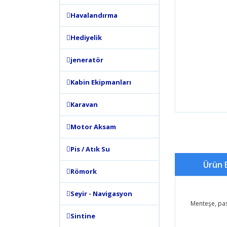
Havalandırma
Hediyelik
jeneratör
Kabin Ekipmanları
Karavan
Motor Aksam
Pis / Atık Su
Ürün B
Römork
Seyir - Navigasyon
Menteşe, pa
Sintine