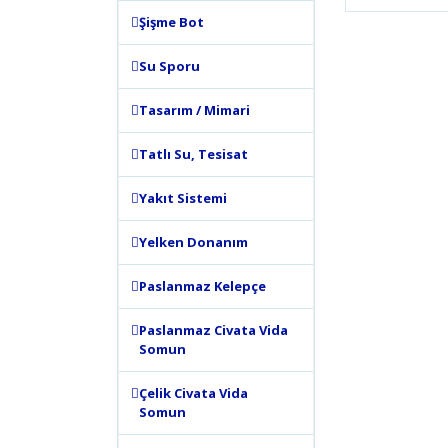
Bu ürünün
Şişme Bot
tarafımıza
Görüş ve 
Su Sporu
Ürün 
Tasarım / Mimari
Ürün 
Ürün 
Tatlı Su, Tesisat
Ürün 
Yakıt Sistemi
Bu ür
Yelken Donanım
Paslanmaz Kelepçe
Paslanmaz Civata Vida
Somun
Çelik Civata Vida
Somun