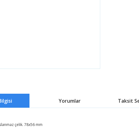
ilgisi
Yorumlar
Taksit S
slanmaz çelik. 78x56 mm