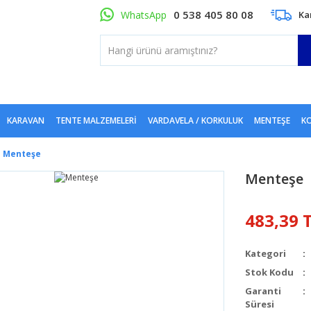
0 538 405 80 08
WhatsApp
Ka
KARAVAN
TENTE MALZEMELERI
VARDAVELA / KORKULUK
MENTEŞE
KO
Menteşe
Menteşe
483,39 
Kategori
Stok Kodu
Garanti
Süresi