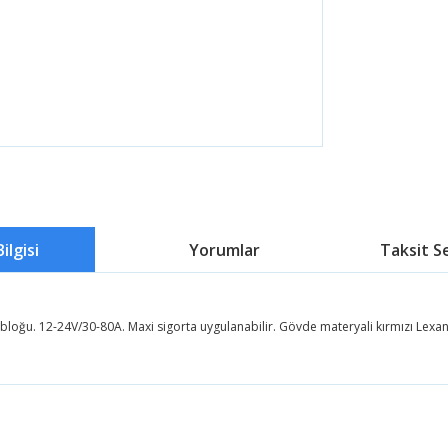
ilgisi
Yorumlar
Taksit S
 bloğu. 12-24V/30-80A. Maxi sigorta uygulanabilir. Gövde materyali kırmızı Lexan
 fiyat bilgisi, resim, ürün açıklamalarında ve diğer konularda yetersiz g
 iletebilirsiniz.
Bu ürüne ilk yorumu siz yapın!
önerileriniz için teşekkür ederiz.