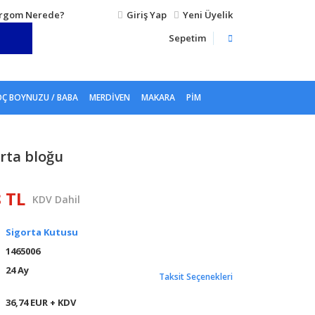
rgom Nerede?
Giriş Yap
Yeni Üyelik
Sepetim
Ç BOYNUZU / BABA
MERDIVEN
MAKARA
PIM
orta bloğu
8 TL
KDV Dahil
Sigorta Kutusu
1465006
24 Ay
Taksit Seçenekleri
36,74 EUR + KDV