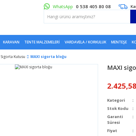
0 538 405 80 08
WhatsApp
Ka
KARAVAN
TENTE MALZEMELERI
VARDAVELA / KORKULUK
MENTEŞE
KO
Sigorta Kutusu
MAXI sigorta bloğu
MAXI sig
2.425,5
Kategori
Stok Kodu
Garanti
Süresi
Fiyat