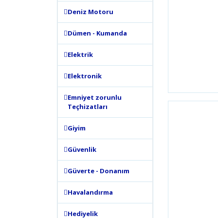
Deniz Motoru
Dümen - Kumanda
Elektrik
Elektronik
Emniyet zorunlu
Teçhizatları
Giyim
Güvenlik
Güverte - Donanım
Havalandırma
Hediyelik