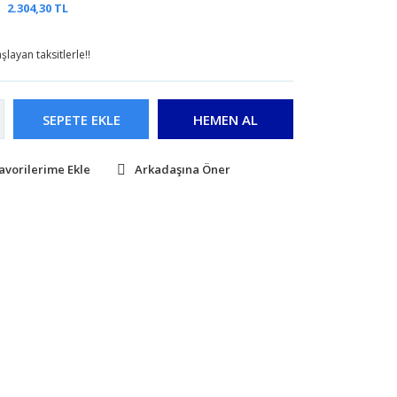
2.304,30 TL
layan taksitlerle!!
SEPETE EKLE
HEMEN AL
Arkadaşına Öner