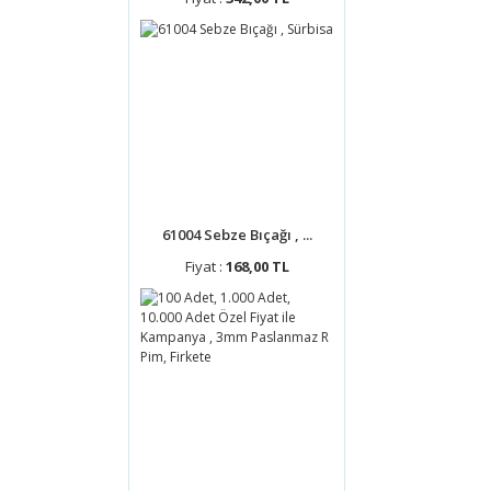
61004 Sebze Bıçağı , ...
Fiyat :
168,00 TL