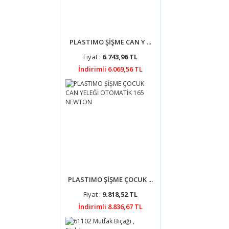
Ürün 
Ürün 
Ürün 
PLASTIMO ŞİŞME CAN Y ...
Ürün 
Fiyat :
6.743,96 TL
Bu ür
İndirimli 6.069,56 TL
PLASTIMO ŞİŞME ÇOCUK ...
Fiyat :
9.818,52 TL
İndirimli 8.836,67 TL