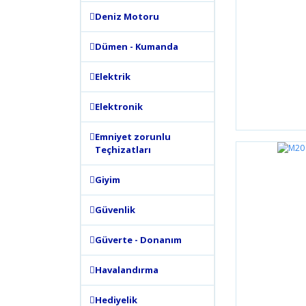
Deniz Motoru
Dümen - Kumanda
Elektrik
Elektronik
Emniyet zorunlu
Teçhizatları
Giyim
Güvenlik
Güverte - Donanım
Havalandırma
Hediyelik