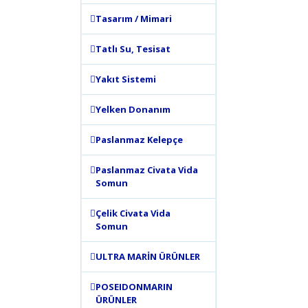
Görüş ve 
Tasarım / Mimari
Ürün 
Tatlı Su, Tesisat
Ürün 
Ürün 
Yakıt Sistemi
Ürün 
Yelken Donanım
Bu ür
Paslanmaz Kelepçe
Paslanmaz Civata Vida
Somun
Çelik Civata Vida
Somun
ULTRA MARİN ÜRÜNLER
POSEIDONMARIN
ÜRÜNLER