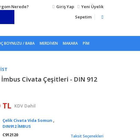
rgom Nerede?
Giriş Yap
Yeni Üyelik
Sepetim
Ç BOYNUZU / BABA
MERDIVEN
MAKARA
PIM
.IST
 İmbus Civata Çeşitleri - DIN 912
0 TL
KDV Dahil
Çelik Civata Vida Somun
,
DIN912 İMBUS
C912120
Taksit Seçenekleri