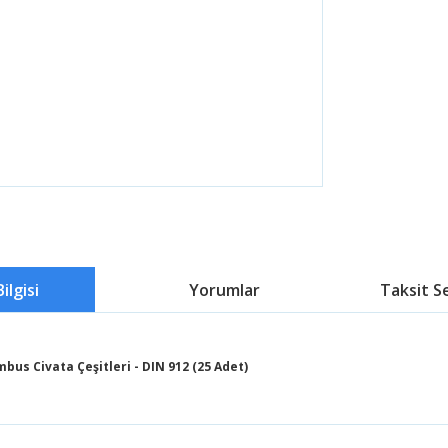
ilgisi
Yorumlar
Taksit S
mbus Civata Çeşitleri - DIN 912 (25 Adet)
 fiyat bilgisi, resim, ürün açıklamalarında ve diğer konularda yetersiz g
 iletebilirsiniz.
Bu ürüne ilk yorumu siz yapın!