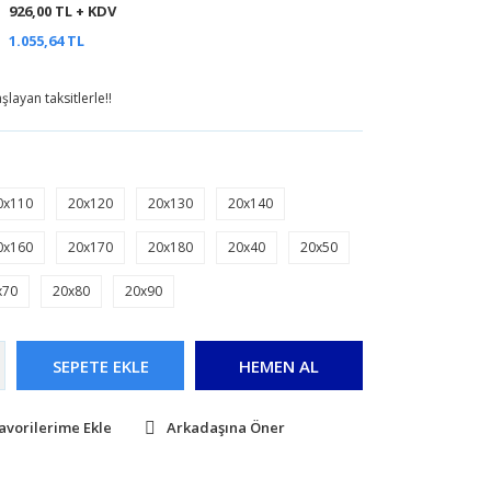
926,00 TL + KDV
1.055,64 TL
layan taksitlerle!!
0x110
20x120
20x130
20x140
0x160
20x170
20x180
20x40
20x50
x70
20x80
20x90
SEPETE EKLE
HEMEN AL
Arkadaşına Öner