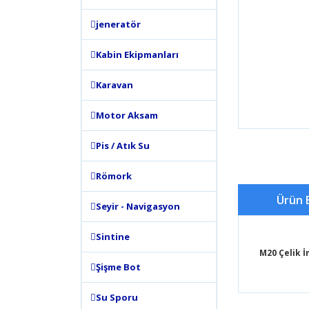
jeneratör
Kabin Ekipmanları
Karavan
Motor Aksam
Pis / Atık Su
Römork
Ürün B
Seyir - Navigasyon
Sintine
M20 Çelik İ
Şişme Bot
Bu ürünün
Su Sporu
tarafımıza