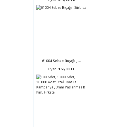
61004 Sebze Bıçağı , ...
Fiyat :
168,00 TL