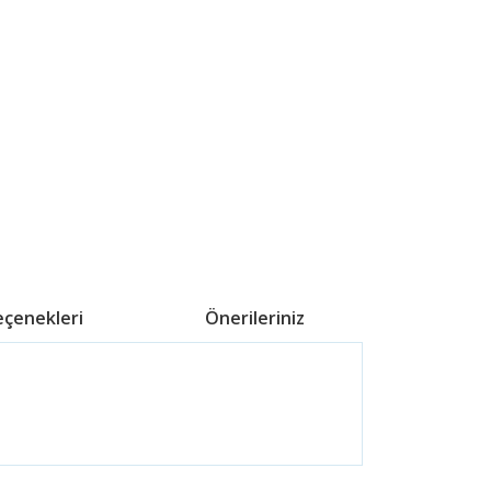
eçenekleri
Önerileriniz
ördüğünüz noktaları öneri formunu kullanarak