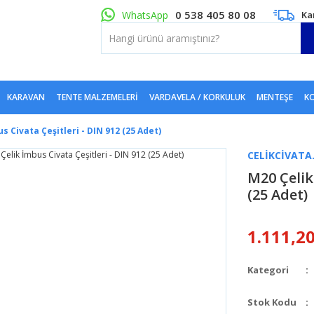
0 538 405 80 08
WhatsApp
Ka
KARAVAN
TENTE MALZEMELERI
VARDAVELA / KORKULUK
MENTEŞE
KO
s Civata Çeşitleri - DIN 912 (25 Adet)
CELIKCIVATA
M20 Çelik
(25 Adet)
1.111,2
Kategori
Stok Kodu