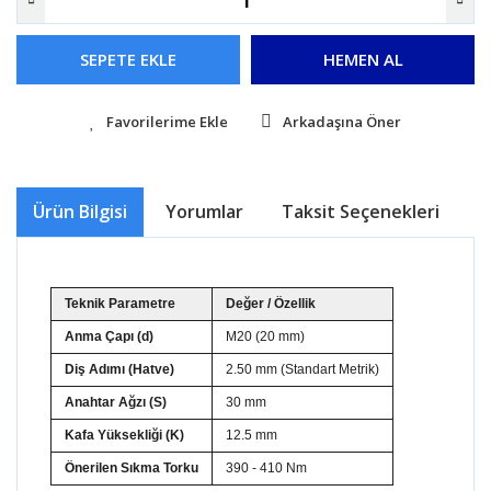
SEPETE EKLE
HEMEN AL
Arkadaşına Öner
Ürün Bilgisi
Yorumlar
Taksit Seçenekleri
Ö
Teknik Parametre
Değer / Özellik
Anma Çapı (d)
M20 (20 mm)
Diş Adımı (Hatve)
2.50 mm (Standart Metrik)
Anahtar Ağzı (S)
30 mm
Kafa Yüksekliği (K)
12.5 mm
Önerilen Sıkma Torku
390 - 410 Nm