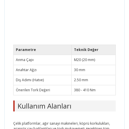
Parametre
Teknik Değer
Anma Çapı
M20 (20 mm)
Anahtar Ağzı
30 mm
Diş Adımı (Hatve)
2.50 mm
Önerilen Tork Değeri
380 - 410 Nm
Kullanım Alanları
Çelik platformlar, ağır sanayi makineleri, köprü korkulukları,
asansör ray bağlantıları ve tork mukavemeti gerektiren tüm