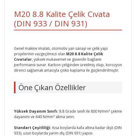
M20 8.8 Kalite Çelik Cıvata
(DIN 933 / DIN 931)
Genel makine imalatı, otomotiv yan sanayi ve çelik yapı
projelerinin vazgeçilmezi olan
M20 8.8 Kalite Çelik
Cıvatalar
, yüksek mukavemet ve güvenilir bağlantı
performansı sunar. Karbon çeliğinden üretilmiş olup, korozyon
direnci sağlamak amacıyla çinko kaplama ile güçlendirilmiştir.
Öne Çıkan Özellikler
Yüksek Dayanım Sınıfı:
8.8 Grade sınıfı ile 800 N/mm² çekme
dayanımı ve 640 N/mm² akma sınırı.
Standart Çeşitliliği:
Kısa boylarda kafa altına kadar dişli (DIN
933), uzun boylarda yarım diş (DIN 931) yapısı.