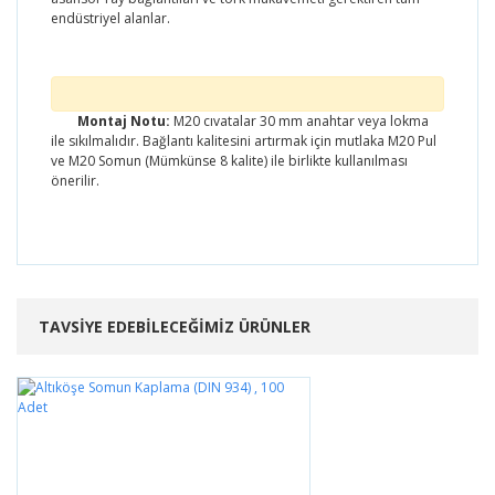
endüstriyel alanlar.
Montaj Notu:
M20 cıvatalar 30 mm anahtar veya lokma
ile sıkılmalıdır. Bağlantı kalitesini artırmak için mutlaka M20 Pul
ve M20 Somun (Mümkünse 8 kalite) ile birlikte kullanılması
önerilir.
Bu ürünün fiyat bilgisi, resim, ürün açıklamalarında ve
diğer konularda yetersiz gördüğünüz noktaları öneri
Bu ürüne ilk yorumu siz yapın!
formunu kullanarak tarafımıza iletebilirsiniz.
Görüş ve önerileriniz için teşekkür ederiz.
TAVSİYE EDEBİLECEĞİMİZ ÜRÜNLER
Yorum Yaz
Ürün resmi kalitesiz, bozuk veya görüntülenemiyor.
Ürün açıklamasında eksik bilgiler bulunuyor.
Ürün bilgilerinde hatalar bulunuyor.
Ürün fiyatı diğer sitelerden daha pahalı.