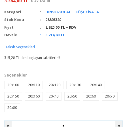
3.384,00 TL
KDV Dahil
Kategori
DIN933/931 ALTI KÖŞE CİVATA
Stok Kodu
08893320
Fiyat
2.820,00 TL + KDV
Havale
3.214,80 TL
Taksit Seçenekleri
315,28 TL den başlayan taksitlerle!!
Seçenekler
20x100
20x110
20x120
20x130
20x140
20x150
20x160
20x40
20x50
20x60
20x70
20x80