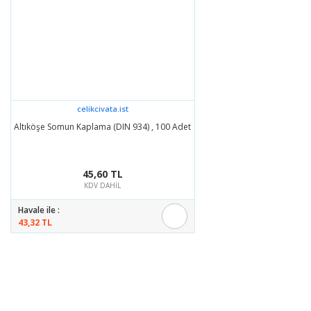
Bu ürüne benzer farklı alternatifler olmalı.
Gönder
celikcivata.ist
Altıköşe Somun Kaplama (DIN 934) , 100 Adet
45,60 TL
KDV DAHİL
Havale ile :
43,32 TL