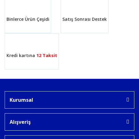
Bu ürüne benzer farklı alternatifler olmalı.
Binlerce Ürün Çeşidi
Satış Sonrası Destek
Gönder
Kredi kartına
12 Taksit
Kurumsal
Alışveriş