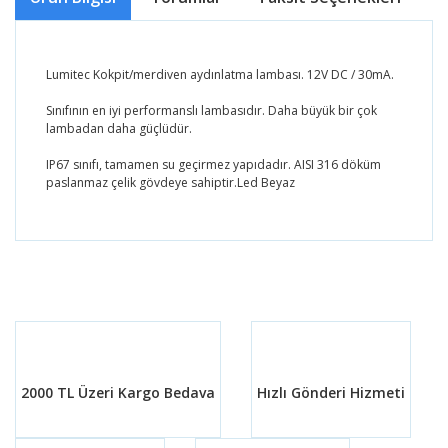
Lumitec Kokpit/merdiven aydınlatma lambası. 12V DC / 30mA.
Sınıfının en iyi performanslı lambasıdır. Daha büyük bir çok
lambadan daha güçlüdür.
IP67 sınıfı, tamamen su geçirmez yapıdadır. AISI 316 döküm
paslanmaz çelik gövdeye sahiptir.Led Beyaz
Bu ürünün fiyat bilgisi, resim, ürün açıklamalarında ve
diğer konularda yetersiz gördüğünüz noktaları öneri
Bu ürüne ilk yorumu siz yapın!
formunu kullanarak tarafımıza iletebilirsiniz.
Görüş ve önerileriniz için teşekkür ederiz.
Yorum Yaz
Ürün resmi kalitesiz, bozuk veya görüntülenemiyor.
Ürün açıklamasında eksik bilgiler bulunuyor.
2000 TL Üzeri Kargo Bedava
Hızlı Gönderi Hizmeti
Ürün bilgilerinde hatalar bulunuyor.
Ürün fiyatı diğer sitelerden daha pahalı.