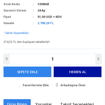
Stok Kodu
1336043
Garanti Süresi
24 Ay
Fiyat
51,50 USD + KDV
Havale
2.799,29 TL
Taksit Seçenekleri
274,53 TL den başlayan taksitlerle!!
SEPETE EKLE
HEMEN AL
Arkadaşına Öner
Ürün Bilgisi
Yorumlar
Taksit Seçenekleri
Ö