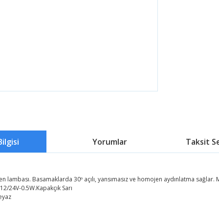
ilgisi
Yorumlar
Taksit S
en lambası. Basamaklarda 30º açılı, yansımasız ve homojen aydınlatma sağlar. 
. 12/24V-0.5W.Kapakçık Sarı
eyaz