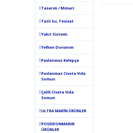
Bu ürünün
tarafımıza
Tasarım / Mimari
Görüş ve 
Tatlı Su, Tesisat
Ürün 
Yakıt Sistemi
Ürün 
Ürün 
Yelken Donanım
Ürün 
Paslanmaz Kelepçe
Bu ür
Paslanmaz Civata Vida
Somun
Çelik Civata Vida
Somun
ULTRA MARİN ÜRÜNLER
POSEIDONMARIN
ÜRÜNLER