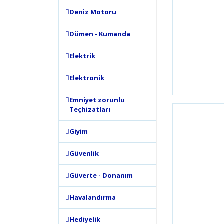
Deniz Motoru
Dümen - Kumanda
Elektrik
Elektronik
Emniyet zorunlu
Teçhizatları
Giyim
Güvenlik
Güverte - Donanım
Havalandırma
Hediyelik