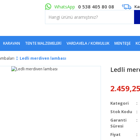
0 538 405 80 08
WhatsApp
Ka
KARAVAN
TENTE MALZEMELERI
VARDAVELA / KORKULUK
MENTEŞE
KO
ambaları
Ledli merdiven lambası
Ledli mer
2.459,2
Kategori
Stok Kodu
Garanti
Süresi
Fiyat