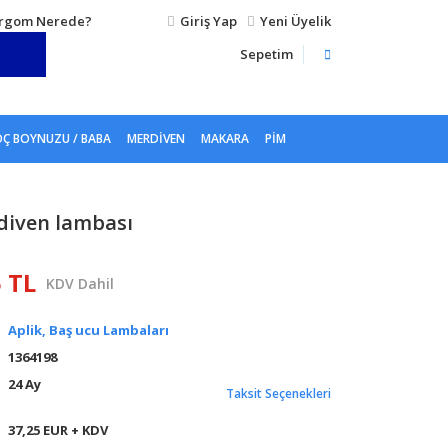
rgom Nerede?
Giriş Yap
Yeni Üyelik
Sepetim
Ç BOYNUZU / BABA
MERDIVEN
MAKARA
PIM
diven lambası
5 TL
KDV Dahil
Aplik, Baş ucu Lambaları
1364198
24 Ay
Taksit Seçenekleri
37,25 EUR + KDV