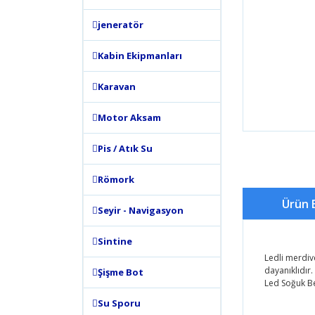
jeneratör
Kabin Ekipmanları
Karavan
Motor Aksam
Pis / Atık Su
Römork
Ürün B
Seyir - Navigasyon
Sintine
Ledli merdiv
dayanıklıdır
Şişme Bot
Led Soğuk B
Su Sporu