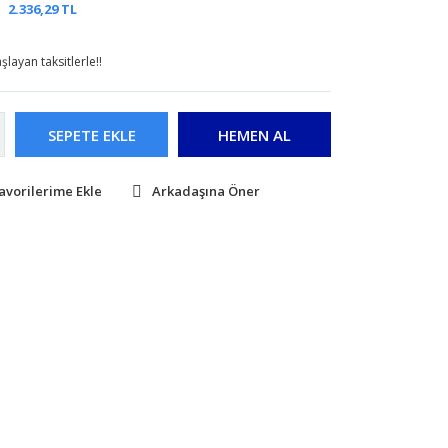
2.336,29 TL
layan taksitlerle!!
SEPETE EKLE
HEMEN AL
Arkadaşına Öner