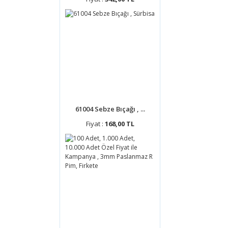
61004 Sebze Bıçağı , ...
Fiyat :
168,00 TL