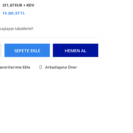
211,67 EUR + KDV
13.261,07 TL
aşlayan taksitlerle!!
SEPETE EKLE
HEMEN AL
Arkadaşına Öner