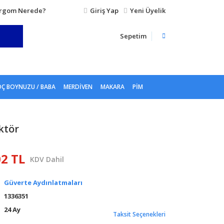
rgom Nerede?
Giriş Yap
Yeni Üyelik
Sepetim
Ç BOYNUZU / BABA
MERDIVEN
MAKARA
PIM
ktör
02 TL
KDV Dahil
Güverte Aydınlatmaları
1336351
24 Ay
Taksit Seçenekleri