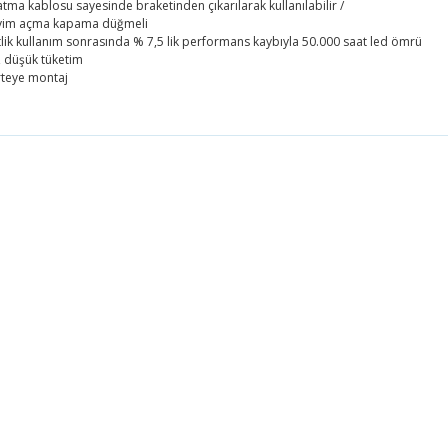
atma kablosu sayesinde braketinden çıkarılarak kullanılabilir /
avim açma kapama düğmeli
tlik kullanım sonrasında % 7,5 lik performans kaybıyla 50.000 saat led ömrü
, düşük tüketim
teye montaj
 fiyat bilgisi, resim, ürün açıklamalarında ve diğer konularda yetersiz g
 iletebilirsiniz.
Bu ürüne ilk yorumu siz yapın!
önerileriniz için teşekkür ederiz.
resmi kalitesiz, bozuk veya görüntülenemiyor.
Yorum Yaz
açıklamasında eksik bilgiler bulunuyor.
bilgilerinde hatalar bulunuyor.
fiyatı diğer sitelerden daha pahalı.
üne benzer farklı alternatifler olmalı.