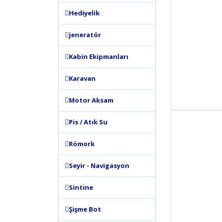
Hediyelik
jeneratör
Kabin Ekipmanları
Karavan
Motor Aksam
Pis / Atık Su
Römork
Seyir - Navigasyon
Sintine
Şişme Bot