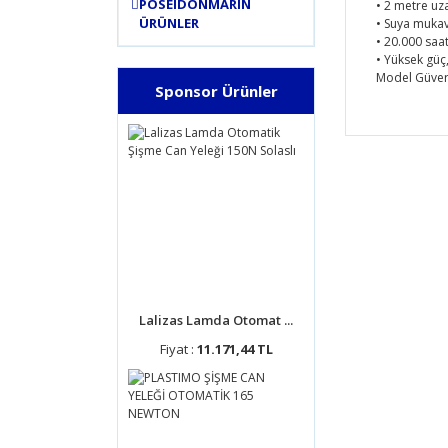
POSEIDONMARIN
• 2 metre uz
ÜRÜNLER
• Suya muk
• 20.000 saa
• Yüksek güç
Model Güver
Sponsor Ürünler
Bu ürünün
tarafımıza
Görüş ve 
Ürün 
Ürün 
Ürün 
Ürün 
Lalizas Lamda Otomat ...
Bu ür
Fiyat :
11.171,44 TL