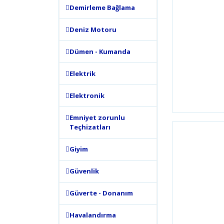
Demirleme Bağlama
Deniz Motoru
Dümen - Kumanda
Elektrik
Elektronik
Emniyet zorunlu
Teçhizatları
Giyim
Güvenlik
Güverte - Donanım
Havalandırma