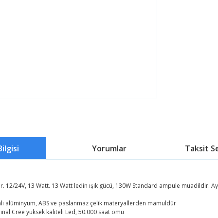
ilgisi
Yorumlar
Taksit S
r. 12/24V, 13 Watt. 13 Watt ledin ışık gücü, 130W Standard ampule muadildir. A
alı alüminyum, ABS ve paslanmaz çelik materyallerden mamuldür
jinal Cree yüksek kaliteli Led, 50.000 saat ömü