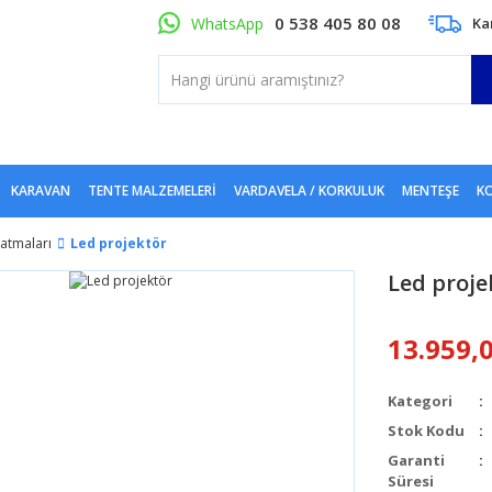
0 538 405 80 08
WhatsApp
Ka
KARAVAN
TENTE MALZEMELERI
VARDAVELA / KORKULUK
MENTEŞE
KO
atmaları
Led projektör
Led proje
13.959,
Kategori
Stok Kodu
Garanti
Süresi