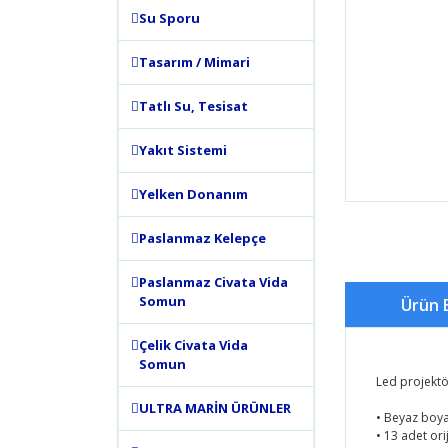
Su Sporu
Tasarım / Mimari
Tatlı Su, Tesisat
Yakıt Sistemi
Yelken Donanım
Paslanmaz Kelepçe
Paslanmaz Civata Vida
Somun
Ürün B
Çelik Civata Vida
Somun
Led projektö
ULTRA MARİN ÜRÜNLER
• Beyaz boy
• 13 adet ori