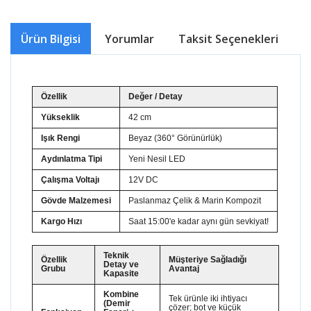
Ürün Bilgisi
Yorumlar
Taksit Seçenekleri
Ö
Özellik
Değer / Detay
Yükseklik
42 cm
Işık Rengi
Beyaz (360° Görünürlük)
Aydınlatma Tipi
Yeni Nesil LED
Çalışma Voltajı
12V DC
Gövde Malzemesi
Paslanmaz Çelik & Marin Kompozit
Kargo Hızı
Saat 15:00'e kadar aynı gün sevkiyat!
Teknik
Özellik
Müşteriye Sağladığı
Detay ve
Grubu
Avantaj
Kapasite
Kombine
Tek ürünle iki ihtiyacı
(Demir
çözer; bot ve küçük