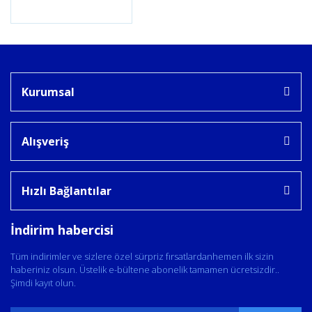
Kurumsal
Alışveriş
Hızlı Bağlantılar
İndirim habercisi
Tüm indirimler ve sizlere özel sürpriz fırsatlardanhemen ilk sizin
haberiniz olsun. Üstelik e-bültene abonelik tamamen ücretsizdir..
Şimdi kayıt olun.