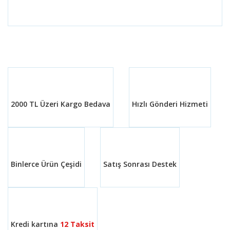
Bu ürünün fiyat bilgisi, resim, ürün
açıklamalarında ve diğer konularda yetersiz
Bu ürüne ilk yorumu siz yapın!
gördüğünüz noktaları öneri formunu
kullanarak tarafımıza iletebilirsiniz.
Görüş ve önerileriniz için teşekkür ederiz.
Yorum Yaz
Ürün resmi kalitesiz, bozuk veya
görüntülenemiyor.
Ürün açıklamasında eksik bilgiler bulunuyor.
2000 TL Üzeri Kargo Bedava
Hızlı Gönderi Hizmeti
Ürün bilgilerinde hatalar bulunuyor.
Ürün fiyatı diğer sitelerden daha pahalı.
Bu ürüne benzer farklı alternatifler olmalı.
Binlerce Ürün Çeşidi
Satış Sonrası Destek
Gönder
Kredi kartına
12 Taksit