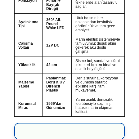
Fonksiyon
Feneri +
teknelerde alan tasarrufu
Bayrak
sağlar.
Direği)
Ufuk hattının her
360° All-
Aydınlatma
noktasından kesintisiz
Round
Tipi
görünürlük ve tam gece
White LED
emniyeti.
Marin elektrik sistemleriyle
Çalışma
tam uyumlu; düşük akım
12V DC
Voltajı
çekerek akü dostu
çalışma.
Şişme bot, sandal ve sürat
Yükseklik
42 cm
tekneleri için en ideal ve
estetik boy ölçüsü.
Paslanmaz
Deniz suyuna, korozyona
Malzeme
Boru & UV
ve güneşin sarartıcı
Yapısı
Dirençli
etkisine karşı tam
Plastik
mukavemet.
Yarım asırlık denizcilik
Kurumsal
1969'dan
tecrübesiyle seçilmiş,
Miras
Günümüze
hatasız marin ekipman
kalitesi.