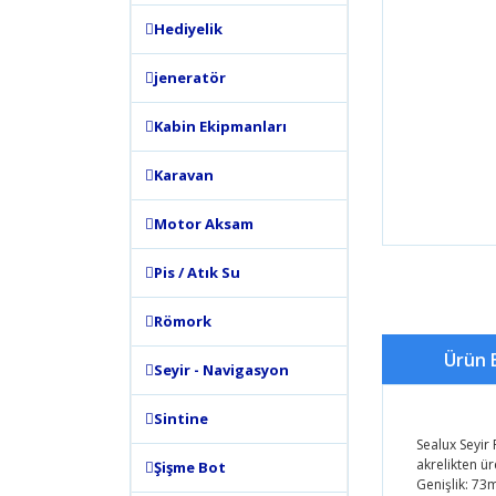
Hediyelik
jeneratör
Kabin Ekipmanları
Karavan
Motor Aksam
Pis / Atık Su
Römork
Ürün B
Seyir - Navigasyon
Sintine
Sealux Seyir
akrelikten ü
Şişme Bot
Genişlik: 7