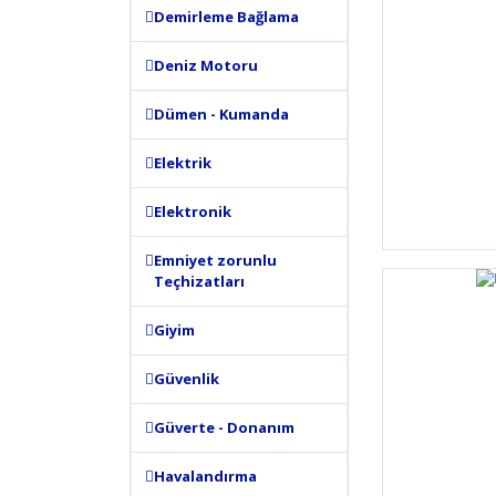
Demirleme Bağlama
Deniz Motoru
Dümen - Kumanda
Elektrik
Elektronik
Emniyet zorunlu
Teçhizatları
Giyim
Güvenlik
Güverte - Donanım
Havalandırma