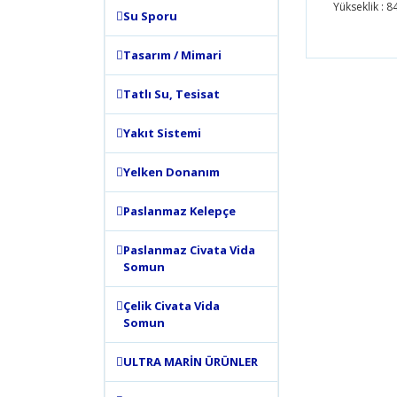
Yükseklik : 
Su Sporu
Bu ürünün
Tasarım / Mimari
tarafımıza
Görüş ve 
Tatlı Su, Tesisat
Ürün 
Yakıt Sistemi
Ürün 
Yelken Donanım
Ürün 
Ürün 
Paslanmaz Kelepçe
Bu ür
Paslanmaz Civata Vida
Somun
Çelik Civata Vida
Somun
ULTRA MARİN ÜRÜNLER