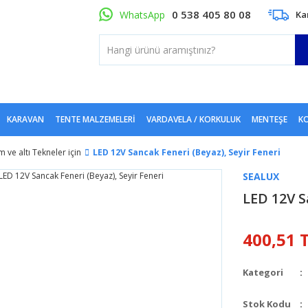
0 538 405 80 08
WhatsApp
Ka
KARAVAN
TENTE MALZEMELERI
VARDAVELA / KORKULUK
MENTEŞE
KO
m ve altı Tekneler için
LED 12V Sancak Feneri (Beyaz), Seyir Feneri
SEALUX
LED 12V S
400,51 
Kategori
Stok Kodu