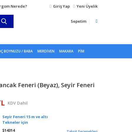
rgom Nerede?
Giriş Yap
Yeni Üyelik
Sepetim
Ç BOYNUZU / BABA
MERDIVEN
MAKARA
PIM
ancak Feneri (Beyaz), Seyir Feneri
TL
KDV Dahil
Seyir Feneri 15 m ve altı
Tekneler için
Ş14314
Taksit Seçenekleri