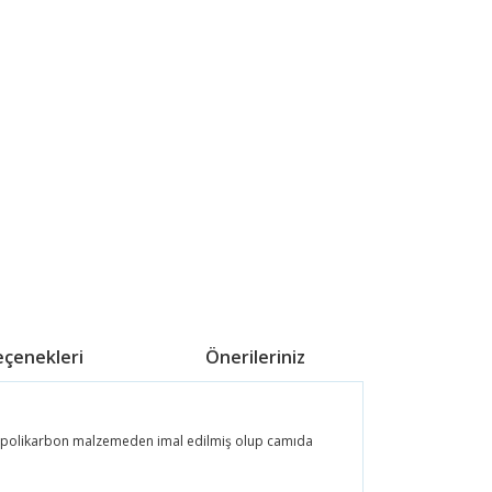
eçenekleri
Önerileriniz
esi polikarbon malzemeden imal edilmiş olup camıda