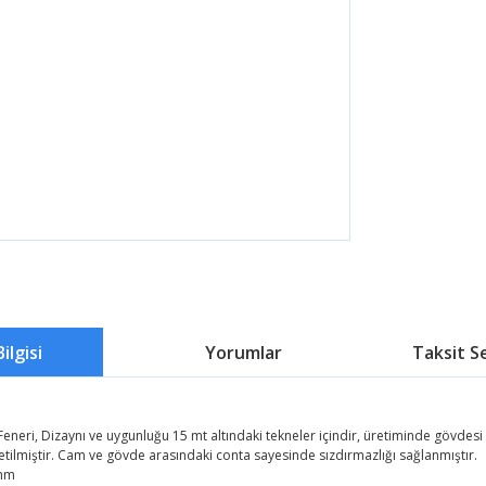
ilgisi
Yorumlar
Taksit S
 Feneri, Dizaynı ve uygunluğu 15 mt altındaki tekneler içindir, üretiminde gövd
retilmiştir. Cam ve gövde arasındaki conta sayesinde sızdırmazlığı sağlanmıştır.
3mm