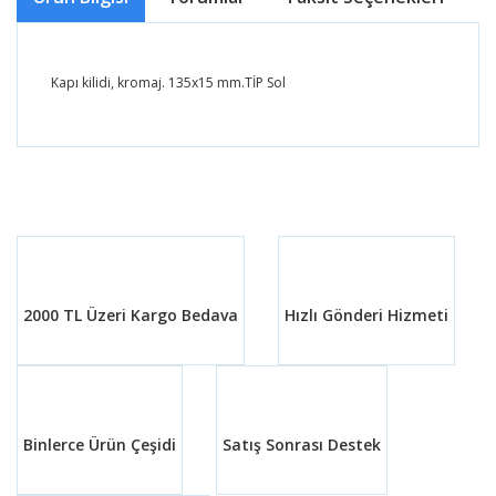
Kapı kilidi, kromaj. 135x15 mm.TİP Sol
Bu ürünün fiyat bilgisi, resim, ürün açıklamalarında ve
diğer konularda yetersiz gördüğünüz noktaları öneri
Bu ürüne ilk yorumu siz yapın!
formunu kullanarak tarafımıza iletebilirsiniz.
Görüş ve önerileriniz için teşekkür ederiz.
Yorum Yaz
Ürün resmi kalitesiz, bozuk veya görüntülenemiyor.
Ürün açıklamasında eksik bilgiler bulunuyor.
2000 TL Üzeri Kargo Bedava
Hızlı Gönderi Hizmeti
Ürün bilgilerinde hatalar bulunuyor.
Ürün fiyatı diğer sitelerden daha pahalı.
Bu ürüne benzer farklı alternatifler olmalı.
Binlerce Ürün Çeşidi
Satış Sonrası Destek