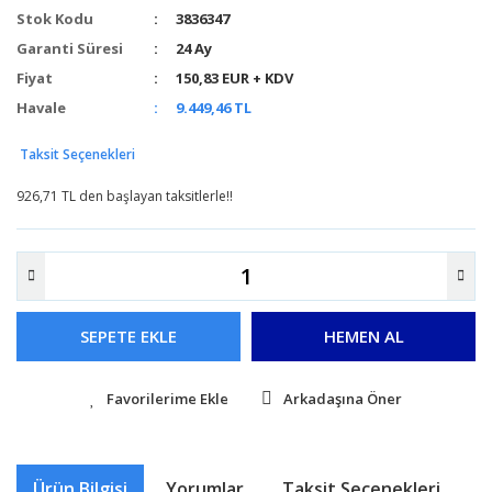
Stok Kodu
3836347
Garanti Süresi
24 Ay
Fiyat
150,83 EUR + KDV
Havale
9.449,46 TL
Taksit Seçenekleri
926,71 TL den başlayan taksitlerle!!
SEPETE EKLE
HEMEN AL
Arkadaşına Öner
Ürün Bilgisi
Yorumlar
Taksit Seçenekleri
Ö