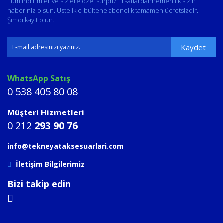
Tüm indirimler ve sizlere özel sürpriz fırsatlardanhemen ilk sizin
haberiniz olsun. Üstelik e-bültene abonelik tamamen ücretsizdir..
Şimdi kayıt olun.
Kaydet
WhatsApp Satış
0 538 405 80 08
Müşteri Hizmetleri
0 212
293 90 76
info@tekneyataksesuarlari.com
İletişim Bilgilerimiz
Bizi takip edin