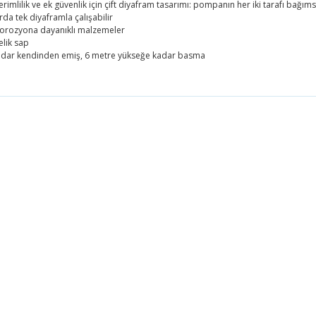
mlilik ve ek güvenlik için çift diyafram tasarımı: pompanın her iki tarafı bağımsı
da tek diyaframla çalışabilir
korozyona dayanıklı malzemeler
lik sap
adar kendinden emiş, 6 metre yükseğe kadar basma
 fiyat bilgisi, resim, ürün açıklamalarında ve diğer konularda yetersiz g
 iletebilirsiniz.
Bu ürüne ilk yorumu siz yapın!
önerileriniz için teşekkür ederiz.
resmi kalitesiz, bozuk veya görüntülenemiyor.
Yorum Yaz
açıklamasında eksik bilgiler bulunuyor.
bilgilerinde hatalar bulunuyor.
fiyatı diğer sitelerden daha pahalı.
üne benzer farklı alternatifler olmalı.