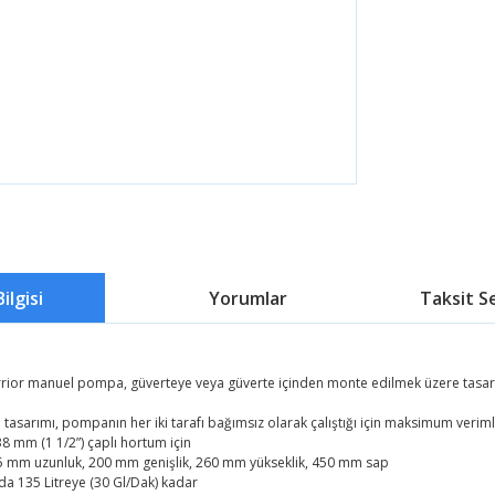
ilgisi
Yorumlar
Taksit S
or manuel pompa, güverteye veya güverte içinden monte edilmek üzere tasarlanmış
 tasarımı, pompanın her iki tarafı bağımsız olarak çalıştığı için maksimum verimli
38 mm (1 1/2”) çaplı hortum için
5 mm uzunluk, 200 mm genişlik, 260 mm yükseklik, 450 mm sap
ada 135 Litreye (30 Gl/Dak) kadar