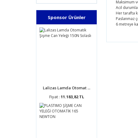
Maksimum veri
Acil durumlar
Her tarafta 
Sponsor Ürünler
Paslanmaz çe
6 metreye k
Bu ürünün
tarafımıza
Görüş ve 
Ürün 
Ürün 
Ürün 
Lalizas Lamda Otomat ...
Ürün 
Fiyat :
11.183,82 TL
Bu ür