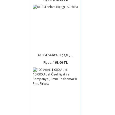
61004 Sebze Bıçağı , ...
Fiyat :
168,00 TL