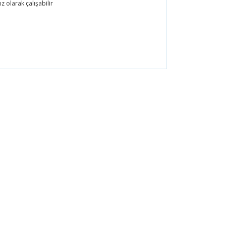
z olarak çalışabilir
ördüğünüz noktaları öneri formunu kullanarak