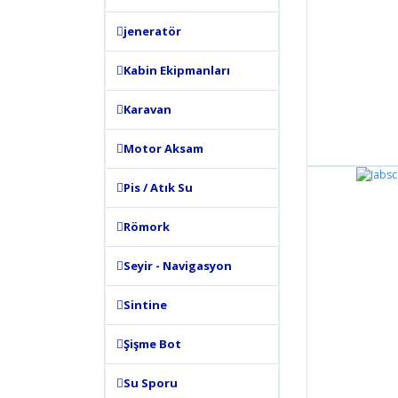
jeneratör
Kabin Ekipmanları
Karavan
Motor Aksam
Pis / Atık Su
Römork
Seyir - Navigasyon
Sintine
Şişme Bot
Su Sporu