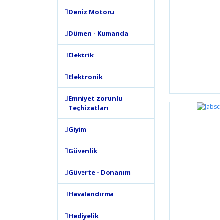
Deniz Motoru
Dümen - Kumanda
Elektrik
Elektronik
Emniyet zorunlu
Teçhizatları
Giyim
Güvenlik
Güverte - Donanım
Havalandırma
Hediyelik