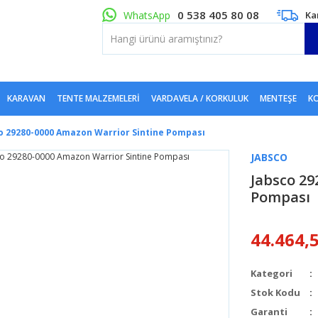
0 538 405 80 08
WhatsApp
Ka
KARAVAN
TENTE MALZEMELERI
VARDAVELA / KORKULUK
MENTEŞE
KO
o 29280-0000 Amazon Warrior Sintine Pompası
JABSCO
Jabsco 29
Pompası
44.464,
Kategori
Stok Kodu
Garanti