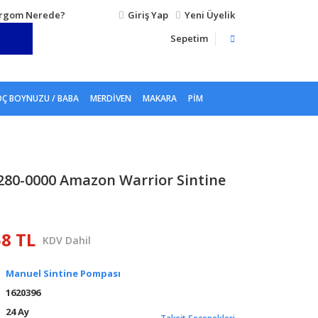
rgom Nerede?
Giriş Yap
Yeni Üyelik
Sepetim
Ç BOYNUZU / BABA
MERDIVEN
MAKARA
PIM
280-0000 Amazon Warrior Sintine
58 TL
KDV Dahil
Manuel Sintine Pompası
1620396
24 Ay