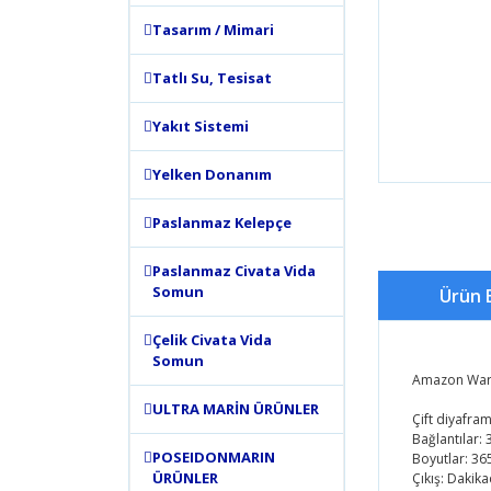
Tasarım / Mimari
Tatlı Su, Tesisat
Yakıt Sistemi
Yelken Donanım
Paslanmaz Kelepçe
Paslanmaz Civata Vida
Somun
Ürün B
Çelik Civata Vida
Somun
Amazon Warri
ULTRA MARİN ÜRÜNLER
Çift diyafram
Bağlantılar: 
POSEIDONMARIN
Boyutlar: 36
ÜRÜNLER
Çıkış: Dakik