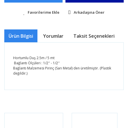
Arkadaşına Öner
Ürün Bilgisi
Yorumlar
Taksit Seçenekleri
Ö
Hortumlu Duş 2.5m / 5 mt
Bağlantı Ölçüleri : 1/2'' - 1/2''
Bağlantı Malzemesi Pirinç (Sarı Metal) den üretilmiştir. (Plastik
değildir.)
Bu ürünün fiyat bilgisi, resim, ürün açıklamalarında ve
diğer konularda yetersiz gördüğünüz noktaları öneri
Bu ürüne ilk yorumu siz yapın!
formunu kullanarak tarafımıza iletebilirsiniz.
Görüş ve önerileriniz için teşekkür ederiz.
Yorum Yaz
Ürün resmi kalitesiz, bozuk veya görüntülenemiyor.
Ürün açıklamasında eksik bilgiler bulunuyor.