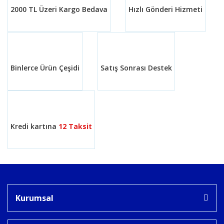
2000 TL Üzeri Kargo Bedava
Hızlı Gönderi Hizmeti
Ürün bilgilerinde hatalar bulunuyor.
Ürün fiyatı diğer sitelerden daha pahalı.
Bu ürüne benzer farklı alternatifler olmalı.
Binlerce Ürün Çeşidi
Satış Sonrası Destek
Gönder
Kredi kartına
12 Taksit
Kurumsal