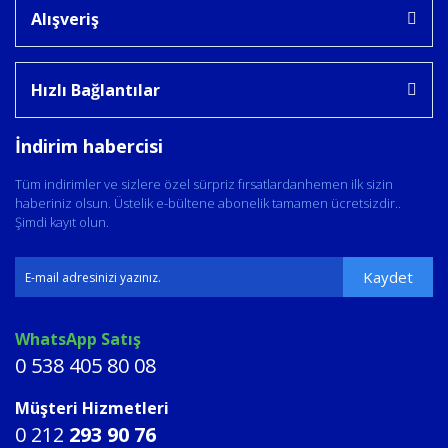
Alışveriş
Hızlı Bağlantılar
İndirim habercisi
Tüm indirimler ve sizlere özel sürpriz fırsatlardanhemen ilk sizin
haberiniz olsun. Üstelik e-bültene abonelik tamamen ücretsizdir..
Şimdi kayıt olun.
Kaydet
WhatsApp Satış
0 538 405 80 08
Müşteri Hizmetleri
0 212
293 90 76