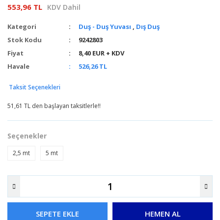
553,96 TL
KDV Dahil
Kategori
Duş - Duş Yuvası
,
Dış Duş
Stok Kodu
9242803
Fiyat
8,40 EUR + KDV
Havale
526,26 TL
Taksit Seçenekleri
51,61 TL den başlayan taksitlerle!!
Seçenekler
2,5 mt
5 mt
SEPETE EKLE
HEMEN AL