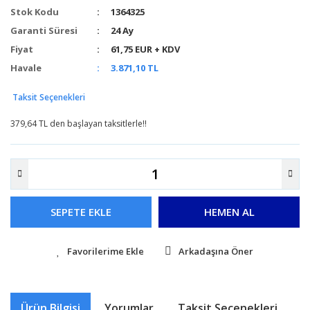
Stok Kodu
1364325
Garanti Süresi
24 Ay
Fiyat
61,75 EUR + KDV
Havale
3.871,10 TL
Taksit Seçenekleri
379,64 TL den başlayan taksitlerle!!
SEPETE EKLE
HEMEN AL
Arkadaşına Öner
Ürün Bilgisi
Yorumlar
Taksit Seçenekleri
Ö