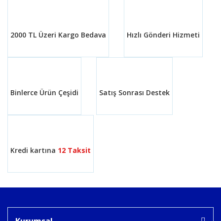
Yorum Yaz
Ürün resmi kalitesiz, bozuk veya görüntülenemiyor.
Ürün açıklamasında eksik bilgiler bulunuyor.
2000 TL Üzeri Kargo Bedava
Hızlı Gönderi Hizmeti
Ürün bilgilerinde hatalar bulunuyor.
Ürün fiyatı diğer sitelerden daha pahalı.
Bu ürüne benzer farklı alternatifler olmalı.
Binlerce Ürün Çeşidi
Satış Sonrası Destek
Gönder
Kredi kartına
12 Taksit
Kurumsal