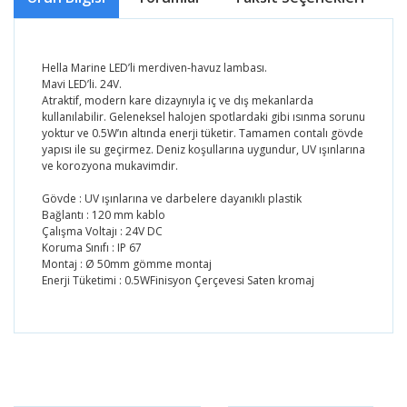
Hella Marine LED’li merdiven-havuz lambası.
Mavi LED’li. 24V.
Atraktif, modern kare dizaynıyla iç ve dış mekanlarda
kullanılabilir. Geleneksel halojen spotlardaki gibi ısınma sorunu
yoktur ve 0.5W’ın altında enerji tüketir. Tamamen contalı gövde
yapısı ile su geçirmez. Deniz koşullarına uygundur, UV ışınlarına
ve korozyona mukavimdir.
Gövde : UV ışınlarına ve darbelere dayanıklı plastik
Bağlantı : 120 mm kablo
Çalışma Voltajı : 24V DC
Koruma Sınıfı : IP 67
Montaj : Ø 50mm gömme montaj
Enerji Tüketimi : 0.5WFinisyon Çerçevesi Saten kromaj
Bu ürünün fiyat bilgisi, resim, ürün açıklamalarında ve
diğer konularda yetersiz gördüğünüz noktaları öneri
Bu ürüne ilk yorumu siz yapın!
formunu kullanarak tarafımıza iletebilirsiniz.
Görüş ve önerileriniz için teşekkür ederiz.