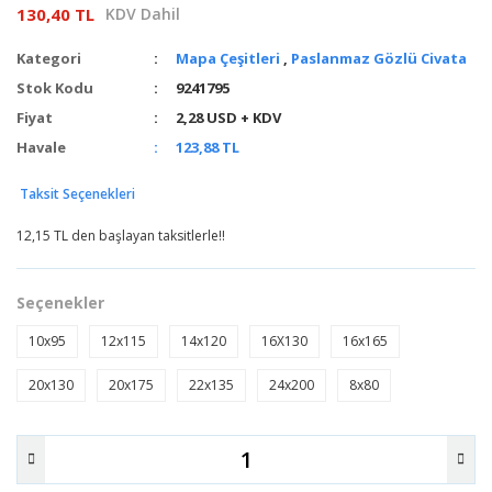
130,40 TL
KDV Dahil
Kategori
Mapa Çeşitleri
,
Paslanmaz Gözlü Civata
Stok Kodu
9241795
Fiyat
2,28 USD + KDV
Havale
123,88 TL
Taksit Seçenekleri
12,15 TL den başlayan taksitlerle!!
Seçenekler
10x95
12x115
14x120
16X130
16x165
20x130
20x175
22x135
24x200
8x80