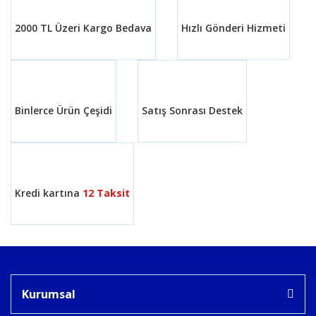
Ürün açıklamasında eksik bilgiler bulunuyor.
2000 TL Üzeri Kargo Bedava
Hızlı Gönderi Hizmeti
Ürün bilgilerinde hatalar bulunuyor.
Ürün fiyatı diğer sitelerden daha pahalı.
Bu ürüne benzer farklı alternatifler olmalı.
Binlerce Ürün Çeşidi
Satış Sonrası Destek
Gönder
Kredi kartına
12 Taksit
Kurumsal