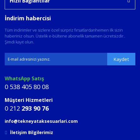
Hızlı Bağlantılar
İndirim habercisi
Tüm indirimler ve sizlere özel sürpriz fırsatlardanhemen ilk sizin
haberiniz olsun. Üstelik e-bültene abonelik tamamen ücretsizdir..
Şimdi kayıt olun.
Kaydet
WhatsApp Satış
0 538 405 80 08
Müşteri Hizmetleri
0 212
293 90 76
info@tekneyataksesuarlari.com
İletişim Bilgilerimiz