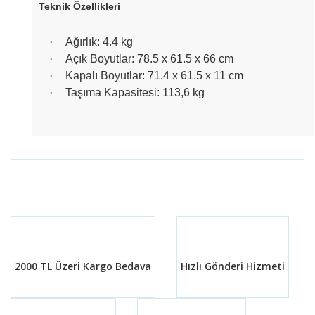
Teknik Özellikleri
·
Ağırlık: 4.4 kg
·
Açık Boyutlar: 78.5 x 61.5 x 66 cm
·
Kapalı Boyutlar: 71.4 x 61.5 x 11 cm
·
Taşıma Kapasitesi: 113,6 kg
Bu ürünün fiyat bilgisi, resim, ürün açıklamalarında ve
diğer konularda yetersiz gördüğünüz noktaları öneri
Bu ürüne ilk yorumu siz yapın!
formunu kullanarak tarafımıza iletebilirsiniz.
Görüş ve önerileriniz için teşekkür ederiz.
Yorum Yaz
Ürün resmi kalitesiz, bozuk veya görüntülenemiyor.
Ürün açıklamasında eksik bilgiler bulunuyor.
2000 TL Üzeri Kargo Bedava
Hızlı Gönderi Hizmeti
Ürün bilgilerinde hatalar bulunuyor.
Ürün fiyatı diğer sitelerden daha pahalı.
Bu ürüne benzer farklı alternatifler olmalı.