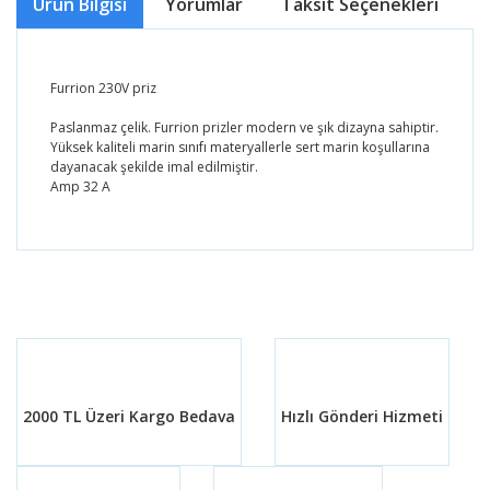
Ürün Bilgisi
Yorumlar
Taksit Seçenekleri
Ö
Furrion 230V priz
Paslanmaz çelik. Furrion prizler modern ve şık dizayna sahiptir.
Yüksek kaliteli marin sınıfı materyallerle sert marin koşullarına
dayanacak şekilde imal edilmiştir.
Amp 32 A
Bu ürünün fiyat bilgisi, resim, ürün açıklamalarında ve
diğer konularda yetersiz gördüğünüz noktaları öneri
Bu ürüne ilk yorumu siz yapın!
formunu kullanarak tarafımıza iletebilirsiniz.
Görüş ve önerileriniz için teşekkür ederiz.
Yorum Yaz
Ürün resmi kalitesiz, bozuk veya görüntülenemiyor.
Ürün açıklamasında eksik bilgiler bulunuyor.
2000 TL Üzeri Kargo Bedava
Hızlı Gönderi Hizmeti
Ürün bilgilerinde hatalar bulunuyor.
Ürün fiyatı diğer sitelerden daha pahalı.
Bu ürüne benzer farklı alternatifler olmalı.