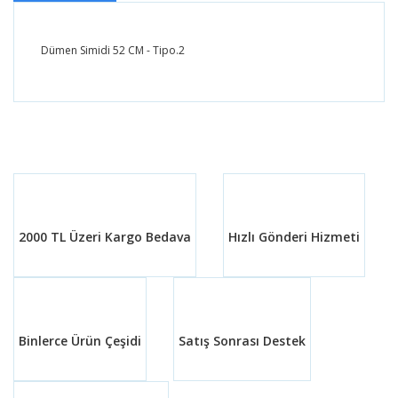
Dümen Simidi 52 CM - Tipo.2
Bu ürünün fiyat bilgisi, resim, ürün açıklamalarında ve
diğer konularda yetersiz gördüğünüz noktaları öneri
Bu ürüne ilk yorumu siz yapın!
formunu kullanarak tarafımıza iletebilirsiniz.
Görüş ve önerileriniz için teşekkür ederiz.
Yorum Yaz
Ürün resmi kalitesiz, bozuk veya görüntülenemiyor.
Ürün açıklamasında eksik bilgiler bulunuyor.
2000 TL Üzeri Kargo Bedava
Hızlı Gönderi Hizmeti
Ürün bilgilerinde hatalar bulunuyor.
Ürün fiyatı diğer sitelerden daha pahalı.
Bu ürüne benzer farklı alternatifler olmalı.
Binlerce Ürün Çeşidi
Satış Sonrası Destek