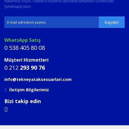
haberiniz olsun. Üstelik e-bültene abonelik tamamen ücretsizdir..
Şimdi kayıt olun.
Kaydet
WhatsApp Satış
0 538 405 80 08
Müşteri Hizmetleri
0 212
293 90 76
info@tekneyataksesuarlari.com
İletişim Bilgilerimiz
Bizi takip edin