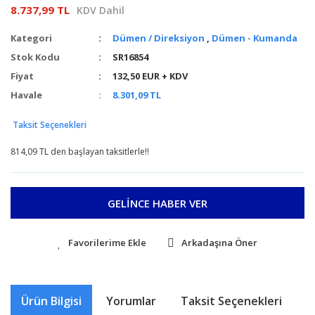
8.737,99 TL
KDV Dahil
Kategori
Dümen / Direksiyon
,
Dümen - Kumanda
Stok Kodu
SR16854
Fiyat
132,50 EUR + KDV
Havale
8.301,09 TL
Taksit Seçenekleri
814,09 TL den başlayan taksitlerle!!
GELİNCE HABER VER
Arkadaşına Öner
Ürün Bilgisi
Yorumlar
Taksit Seçenekleri
Ö