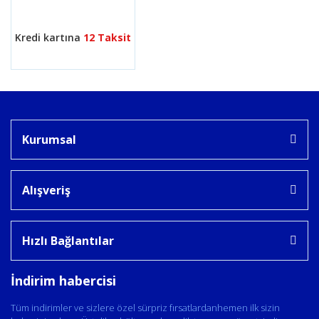
Gönder
Kredi kartına
12 Taksit
Kurumsal
Alışveriş
Hızlı Bağlantılar
İndirim habercisi
Tüm indirimler ve sizlere özel sürpriz fırsatlardanhemen ilk sizin