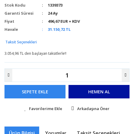
Stok Kodu
1339373
Garanti Süresi
24 Ay
Fiyat
496,67 EUR + KDV
Havale
31.150,72 TL
Taksit Seçenekleri
3.054,96 TL den başlayan taksitlerle!!
SEPETE EKLE
HEMEN AL
Arkadaşına Öner
Ürün Bilgisi
Yorumlar
Taksit Seçenekleri
Ö