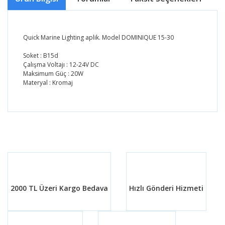
Quick Marine Lighting aplik. Model DOMINIQUE 15-30
Soket : B15d
Çalışma Voltajı : 12-24V DC
Maksimum Güç : 20W
Materyal : Kromaj
Bu ürünün fiyat bilgisi, resim, ürün açıklamalarında ve
diğer konularda yetersiz gördüğünüz noktaları öneri
Bu ürüne ilk yorumu siz yapın!
formunu kullanarak tarafımıza iletebilirsiniz.
Görüş ve önerileriniz için teşekkür ederiz.
Yorum Yaz
Ürün resmi kalitesiz, bozuk veya görüntülenemiyor.
Ürün açıklamasında eksik bilgiler bulunuyor.
2000 TL Üzeri Kargo Bedava
Hızlı Gönderi Hizmeti
Ürün bilgilerinde hatalar bulunuyor.
Ürün fiyatı diğer sitelerden daha pahalı.
Bu ürüne benzer farklı alternatifler olmalı.