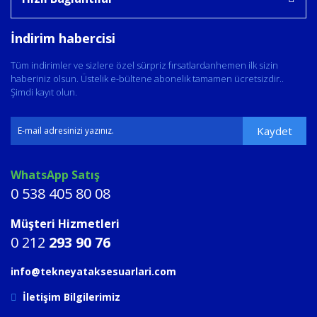
İndirim habercisi
Tüm indirimler ve sizlere özel sürpriz fırsatlardanhemen ilk sizin
haberiniz olsun. Üstelik e-bültene abonelik tamamen ücretsizdir..
Şimdi kayıt olun.
Kaydet
WhatsApp Satış
0 538 405 80 08
Müşteri Hizmetleri
0 212
293 90 76
info@tekneyataksesuarlari.com
İletişim Bilgilerimiz