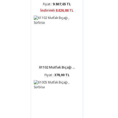
Havale ile :
22,9
Fiyat :
9.807,65 TL
İndirimli 8.826,88 TL
61102 Mutfak Bıçağı ...
Fiyat :
378,00 TL