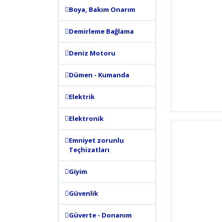
Boya, Bakım Onarım
Demirleme Bağlama
Deniz Motoru
Dümen - Kumanda
Elektrik
Elektronik
Emniyet zorunlu
Teçhizatları
Giyim
Güvenlik
Güverte - Donanım