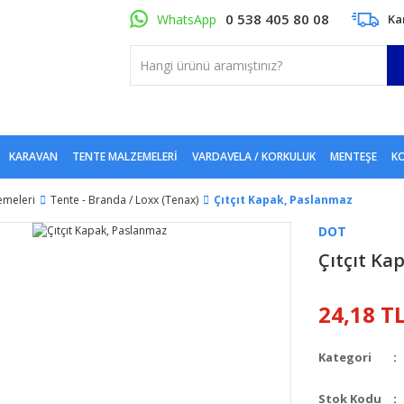
0 538 405 80 08
WhatsApp
Ka
KARAVAN
TENTE MALZEMELERI
VARDAVELA / KORKULUK
MENTEŞE
KO
emeleri
Tente - Branda / Loxx (Tenax)
Çıtçıt Kapak, Paslanmaz
DOT
Çıtçıt Ka
24,18 T
Kategori
Stok Kodu