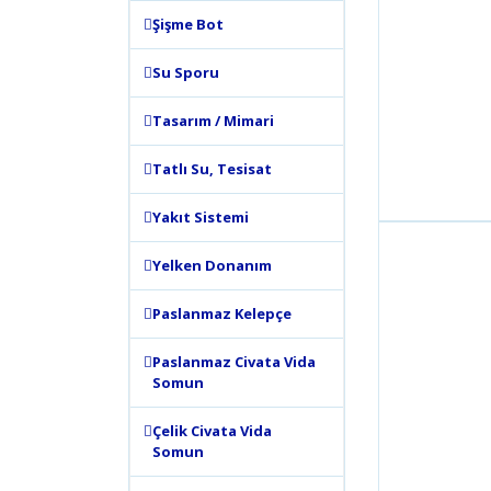
Şişme Bot
Su Sporu
Tasarım / Mimari
Tatlı Su, Tesisat
Yakıt Sistemi
Yelken Donanım
Paslanmaz Kelepçe
Paslanmaz Civata Vida
Somun
Çelik Civata Vida
Somun