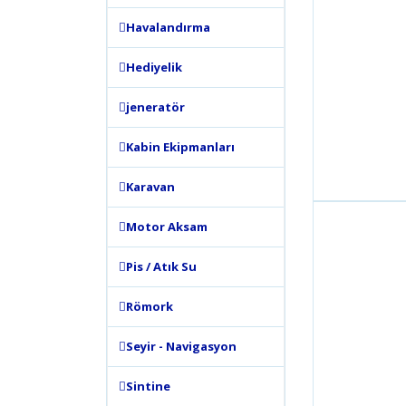
Havalandırma
Hediyelik
jeneratör
Kabin Ekipmanları
Karavan
Motor Aksam
Pis / Atık Su
Römork
Seyir - Navigasyon
Sintine