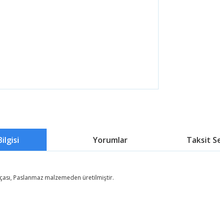
ilgisi
Yorumlar
Taksit S
arçası, Paslanmaz malzemeden üretilmiştir.