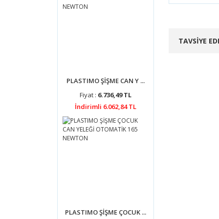
Bu ürünün
tarafımıza
Görüş ve 
TAVSİYE ED
Ürün 
Ürün 
Ürün 
PLASTIMO ŞİŞME CAN Y ...
Ürün 
Fiyat :
6.736,49 TL
Bu ür
İndirimli 6.062,84 TL
DOT
Çıtçıt Soket, 
24,18 
KDV DAH
PLASTIMO ŞİŞME ÇOCUK ...