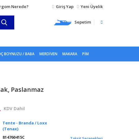
rgom Nerede?
Giriş Yap
Yeni Üyelik
Sepetim
Ç BOYNUZU / BABA
MERDIVEN
MAKARA
PIM
pak, Paslanmaz
L
KDV Dahil
Tente - Branda / Loxx
(Tenax)
814760415C
Taksit Seçenekleri