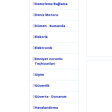
Demirleme Bağlama
Deniz Motoru
Dümen - Kumanda
Elektrik
Elektronik
Emniyet zorunlu
Teçhizatları
Giyim
Güvenlik
Güverte - Donanım
Havalandırma