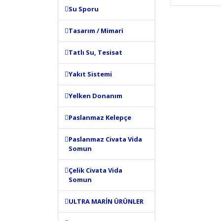
Bu ürünün
Su Sporu
tarafımıza
Görüş ve 
Tasarım / Mimari
Ürün 
Tatlı Su, Tesisat
Ürün 
Ürün 
Yakıt Sistemi
Ürün 
Yelken Donanım
Bu ür
Paslanmaz Kelepçe
Paslanmaz Civata Vida
Somun
Çelik Civata Vida
Somun
ULTRA MARİN ÜRÜNLER