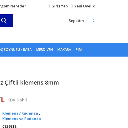
rgom Nerede?
Giriş Yap
Yeni Üyelik
Sepetim
Ç BOYNUZU / BABA
MERDIVEN
MAKARA
PIM
z Çiftli klemens 8mm
TL
KDV Dahil
Klemens / Radanza
,
Klemens ve Radanza
0836818