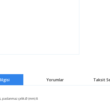
ilgisi
Yorumlar
Taksit S
ns, paslanmaz çelik.Ø (mm) 8