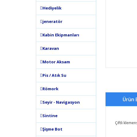
Hediyelik
jeneratör
Kabin Ekipmanları
Karavan
Motor Aksam
Pis / Atık Su
Römork
Ürün B
Seyir - Navigasyon
Sintine
Çiftli kleme
Şişme Bot