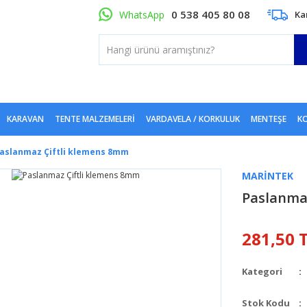
0 538 405 80 08
WhatsApp
Ka
KARAVAN
TENTE MALZEMELERI
VARDAVELA / KORKULUK
MENTEŞE
KO
aslanmaz Çiftli klemens 8mm
MARINTEK
Paslanma
281,50 
Kategori
Stok Kodu