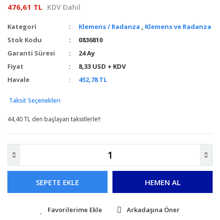
476,61 TL
KDV Dahil
Kategori
Klemens / Radanza
,
Klemens ve Radanza
Stok Kodu
0836810
Garanti Süresi
24 Ay
Fiyat
8,33 USD + KDV
Havale
452,78 TL
Taksit Seçenekleri
44,40 TL den başlayan taksitlerle!!
SEPETE EKLE
HEMEN AL
Arkadaşına Öner