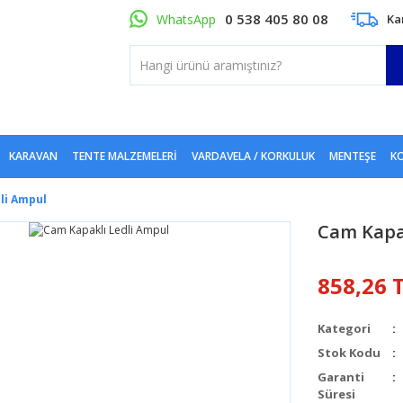
0 538 405 80 08
WhatsApp
Ka
KARAVAN
TENTE MALZEMELERI
VARDAVELA / KORKULUK
MENTEŞE
KO
li Ampul
Cam Kapa
858,26 
Kategori
Stok Kodu
Garanti
Süresi