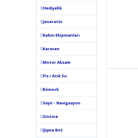
Hediyelik
jeneratör
Kabin Ekipmanları
Karavan
Motor Aksam
Pis / Atık Su
Römork
Seyir - Navigasyon
Sintine
Şişme Bot