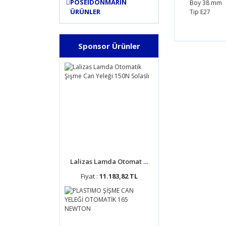
POSEIDONMARIN
Boy 38 mm
ÜRÜNLER
Tip E27
Bu ürünün
Sponsor Ürünler
tarafımıza
Görüş ve 
Ürün 
Ürün 
Ürün 
Ürün 
Bu ür
Lalizas Lamda Otomat ...
Fiyat :
11.183,82 TL