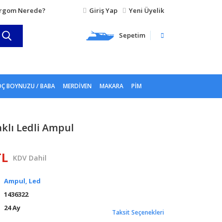
rgom Nerede?
Giriş Yap
Yeni Üyelik
Sepetim
Ç BOYNUZU / BABA
MERDIVEN
MAKARA
PIM
klı Ledli Ampul
TL
KDV Dahil
Ampul, Led
1436322
24 Ay
Taksit Seçenekleri