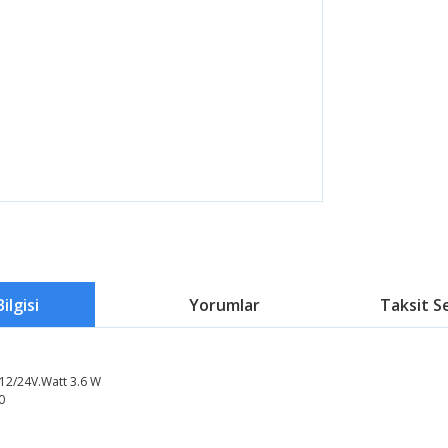
ilgisi
Yorumlar
Taksit S
 12/24V.Watt 3.6 W
0