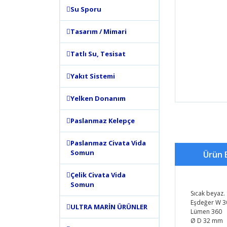
Su Sporu
Tasarım / Mimari
Tatlı Su, Tesisat
Yakıt Sistemi
Yelken Donanım
Paslanmaz Kelepçe
Paslanmaz Civata Vida
Somun
Ürün B
Çelik Civata Vida
Somun
Sıcak beyaz.
Eşdeğer W 3
ULTRA MARİN ÜRÜNLER
Lümen 360
Ø D 32 mm