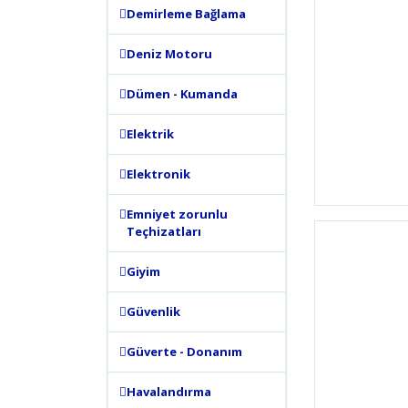
Demirleme Bağlama
Deniz Motoru
Dümen - Kumanda
Elektrik
Elektronik
Emniyet zorunlu
Teçhizatları
Giyim
Güvenlik
Güverte - Donanım
Havalandırma