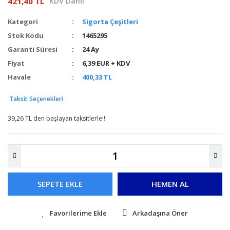
421,40 TL
KDV Dahil
Kategori
Sigorta Çeşitleri
Stok Kodu
1465295
Garanti Süresi
24 Ay
Fiyat
6,39 EUR + KDV
Havale
400,33 TL
Taksit Seçenekleri
39,26 TL den başlayan taksitlerle!!
SEPETE EKLE
HEMEN AL
Arkadaşına Öner