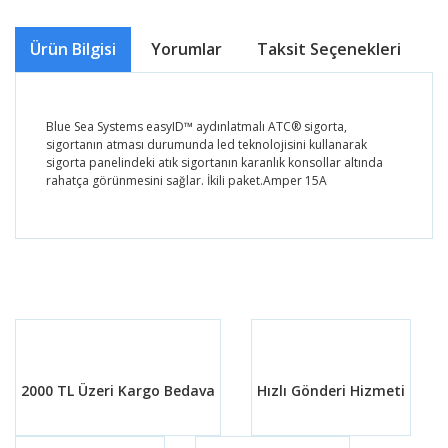
Ürün Bilgisi
Yorumlar
Taksit Seçenekleri
Ö
Blue Sea Systems easyID™ aydınlatmalı ATC® sigorta,
sigortanın atması durumunda led teknolojisini kullanarak
sigorta panelindeki atık sigortanın karanlık konsollar altında
rahatça görünmesini sağlar. İkili paket.Amper 15A
Bu ürünün fiyat bilgisi, resim, ürün açıklamalarında ve
diğer konularda yetersiz gördüğünüz noktaları öneri
Bu ürüne ilk yorumu siz yapın!
formunu kullanarak tarafımıza iletebilirsiniz.
Görüş ve önerileriniz için teşekkür ederiz.
Yorum Yaz
Ürün resmi kalitesiz, bozuk veya görüntülenemiyor.
Ürün açıklamasında eksik bilgiler bulunuyor.
2000 TL Üzeri Kargo Bedava
Hızlı Gönderi Hizmeti
Ürün bilgilerinde hatalar bulunuyor.
Ürün fiyatı diğer sitelerden daha pahalı.