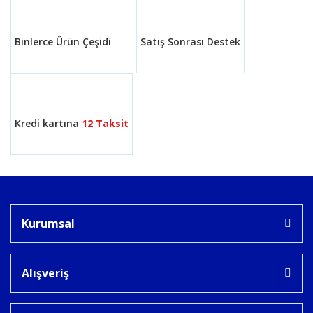
Bu ürüne benzer farklı alternatifler olmalı.
Binlerce Ürün Çeşidi
Satış Sonrası Destek
Gönder
Kredi kartına
12 Taksit
Kurumsal
Alışveriş