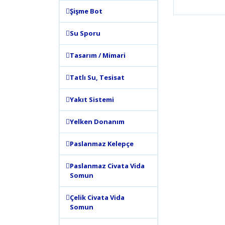
Şişme Bot
Bu ürünün
tarafımıza
Görüş ve 
Su Sporu
Tasarım / Mimari
Ürün 
Ürün 
Tatlı Su, Tesisat
Ürün 
Ürün 
Yakıt Sistemi
Bu ür
Yelken Donanım
Paslanmaz Kelepçe
Paslanmaz Civata Vida
Somun
Çelik Civata Vida
Somun