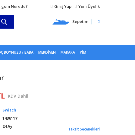
rgom Nerede?
Giriş Yap
Yeni Üyelik
Sepetim
Ç BOYNUZU / BABA
MERDIVEN
MAKARA
PIM
ar
TL
KDV Dahil
Switch
1436117
24 Ay
Taksit Seçenekleri