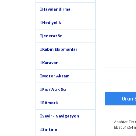
Havalandırma
Hediyelik
jeneratör
Kabin Ekipmanları
Karavan
Motor Aksam
Pis / Atık Su
Ürün B
Römork
Seyir - Navigasyon
Anahtar.Tip Ç
Ebat 51x64
Sintine