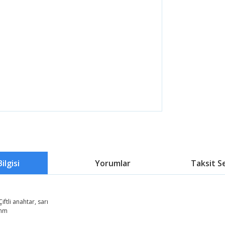
ilgisi
Yorumlar
Taksit S
iftli anahtar, sarı
 mm