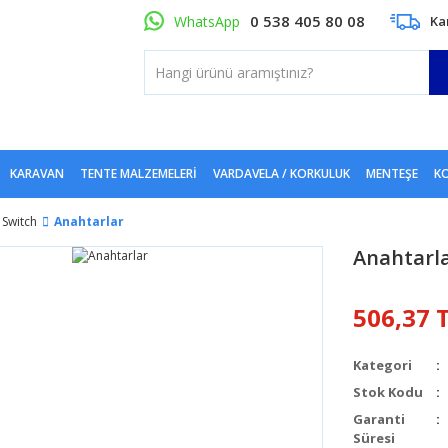
0 538 405 80 08
WhatsApp
Ka
KARAVAN
TENTE MALZEMELERI
VARDAVELA / KORKULUK
MENTEŞE
KO
Switch
Anahtarlar
Anahtarl
506,37 
Kategori
Stok Kodu
Garanti
Süresi