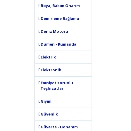
Boya, Bakım Onarım
Demirleme Bağlama
Deniz Motoru
Dümen - Kumanda
Elektrik
Elektronik
Emniyet zorunlu
Teçhizatları
Giyim
Güvenlik
Güverte - Donanım