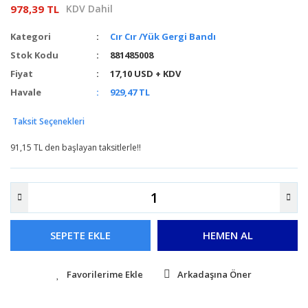
978,39 TL
KDV Dahil
Kategori
Cır Cır /Yük Gergi Bandı
Stok Kodu
881485008
Fiyat
17,10 USD + KDV
Havale
929,47 TL
Taksit Seçenekleri
91,15 TL den başlayan taksitlerle!!
SEPETE EKLE
HEMEN AL
Arkadaşına Öner