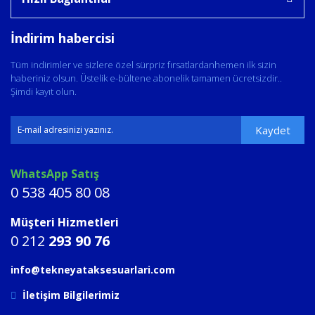
İndirim habercisi
Tüm indirimler ve sizlere özel sürpriz fırsatlardanhemen ilk sizin
haberiniz olsun. Üstelik e-bültene abonelik tamamen ücretsizdir..
Şimdi kayıt olun.
Kaydet
WhatsApp Satış
0 538 405 80 08
Müşteri Hizmetleri
0 212
293 90 76
info@tekneyataksesuarlari.com
İletişim Bilgilerimiz