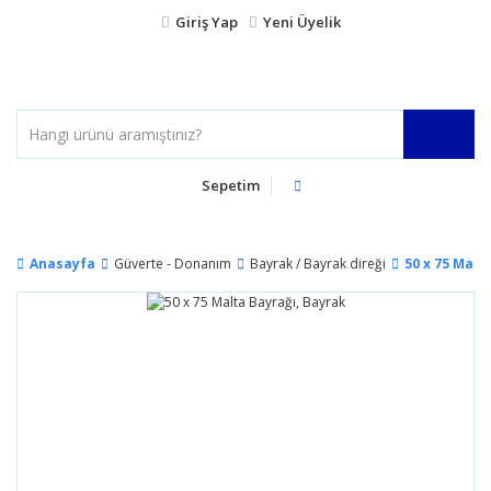
Giriş Yap
Yeni Üyelik
Sepetim
Anasayfa
Güverte - Donanım
Bayrak / Bayrak direği
50 x 75 Malt