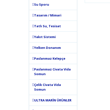
Bu ürünün
Su Sporu
tarafımıza
Görüş ve 
Tasarım / Mimari
Ürün 
Tatlı Su, Tesisat
Ürün 
Ürün 
Yakıt Sistemi
Ürün 
Yelken Donanım
Bu ür
Paslanmaz Kelepçe
Paslanmaz Civata Vida
Somun
Çelik Civata Vida
Somun
ULTRA MARİN ÜRÜNLER