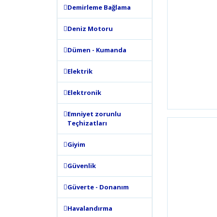
Demirleme Bağlama
Deniz Motoru
Dümen - Kumanda
Elektrik
Elektronik
Emniyet zorunlu
Teçhizatları
Giyim
Güvenlik
Güverte - Donanım
Havalandırma