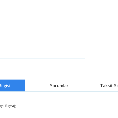
ilgisi
Yorumlar
Taksit S
nya Bayrağı