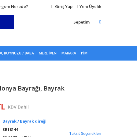
rgom Nerede?
Giriş Yap
Yeni Üyelik
Sepetim
Ç BOYNUZU / BABA
MERDIVEN
MAKARA
PIM
olonya Bayrağı, Bayrak
TL
KDV Dahil
Bayrak / Bayrak direği
SR18144
Taksit Seçenekleri