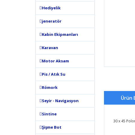
Hediyelik
jeneratör
Kabin Ekipmanları
Karavan
Motor Aksam
Pis / Atık Su
Römork
Ürün B
Seyir - Navigasyon
Sintine
30 x 45 Polo
Şişme Bot