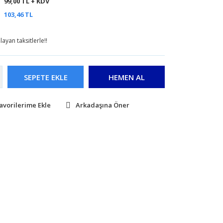
99,00 TL + KDV
103,46 TL
ayan taksitlerle!!
SEPETE EKLE
HEMEN AL
Arkadaşına Öner