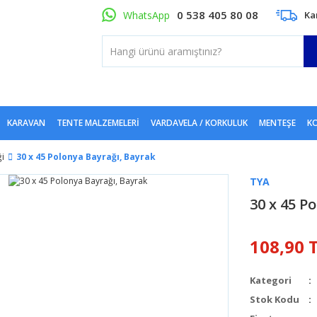
0 538 405 80 08
WhatsApp
Ka
KARAVAN
TENTE MALZEMELERI
VARDAVELA / KORKULUK
MENTEŞE
KO
ği
30 x 45 Polonya Bayrağı, Bayrak
TYA
30 x 45 P
108,90 
Kategori
Stok Kodu