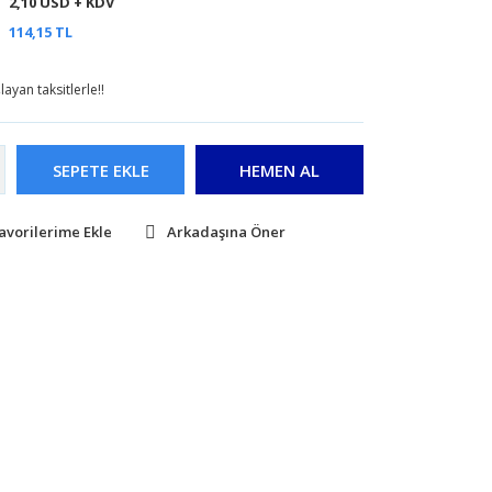
2,10 USD + KDV
114,15 TL
ayan taksitlerle!!
SEPETE EKLE
HEMEN AL
Arkadaşına Öner