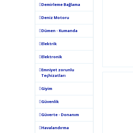
Demirleme Bağlama
Deniz Motoru
Dümen - Kumanda
Elektrik
Elektronik
Emniyet zorunlu
Teçhizatları
Giyim
Güvenlik
Güverte - Donanım
Havalandırma