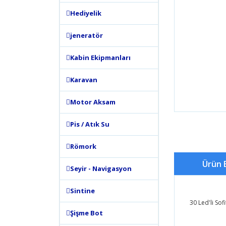
Hediyelik
jeneratör
Kabin Ekipmanları
Karavan
Motor Aksam
Pis / Atık Su
Römork
Ürün B
Seyir - Navigasyon
Sintine
30 Led'li So
Şişme Bot