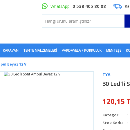
0 538 405 80 08
WhatsApp
Ka
KARAVAN
TENTE MALZEMELERI
VARDAVELA / KORKULUK
MENTEŞE
KO
mpul Beyaz 12 V
TYA
30 Led'li 
120,15 
Kategori
Stok Kodu