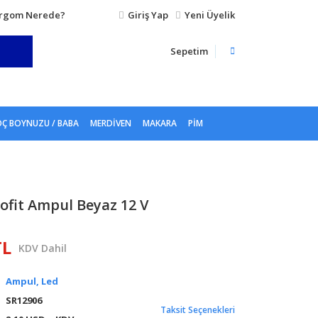
rgom Nerede?
Giriş Yap
Yeni Üyelik
Sepetim
Ç BOYNUZU / BABA
MERDIVEN
MAKARA
PIM
Sofit Ampul Beyaz 12 V
TL
KDV Dahil
Ampul, Led
SR12906
Taksit Seçenekleri