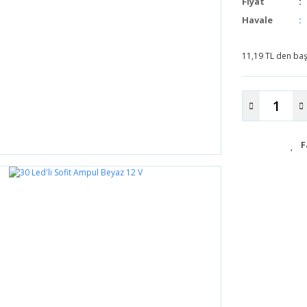
Fiyat
Havale
11,19 TL den başl