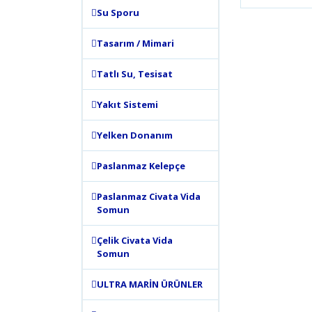
Bu ürünün
Su Sporu
tarafımıza
Görüş ve 
Tasarım / Mimari
Ürün 
Tatlı Su, Tesisat
Ürün 
Ürün 
Yakıt Sistemi
Ürün 
Yelken Donanım
Bu ür
Paslanmaz Kelepçe
Paslanmaz Civata Vida
Somun
Çelik Civata Vida
Somun
ULTRA MARİN ÜRÜNLER