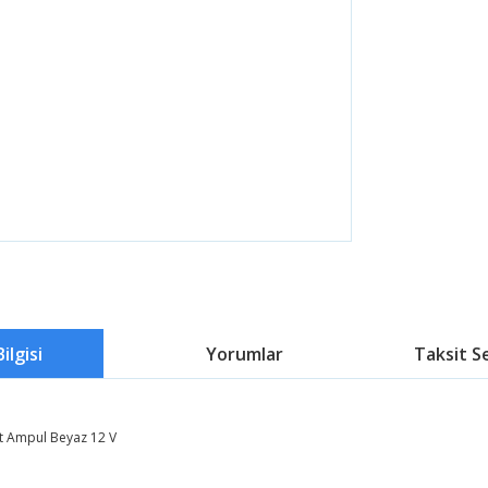
ilgisi
Yorumlar
Taksit S
fit Ampul Beyaz 12 V