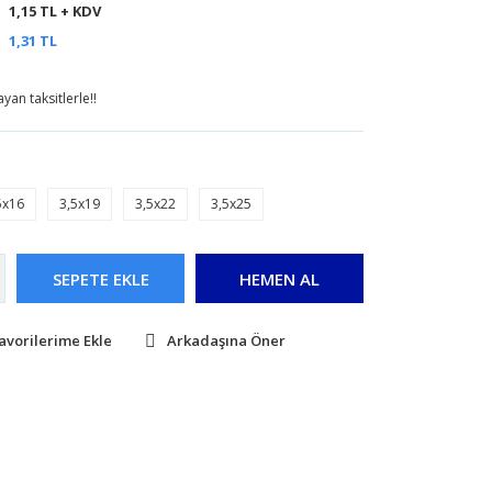
1,15 TL + KDV
1,31 TL
yan taksitlerle!!
5x16
3,5x19
3,5x22
3,5x25
SEPETE EKLE
HEMEN AL
Arkadaşına Öner