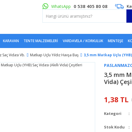
0 538 405 80 08
WhatsApp
Ka
KARAVAN
TENTE MALZEMELERI
VARDAVELA / KORKULUK
MENTEŞE
KO
 Saç Vidası Vb.
Matkap Uçlu Yıldız Havşa Baş
3,5 mm Matkap Uçlu (YHB) S
PASLANMAZC
3,5 mm Ma
Vida) Çeşi
1,38 TL
Kategori
Stok Kodu