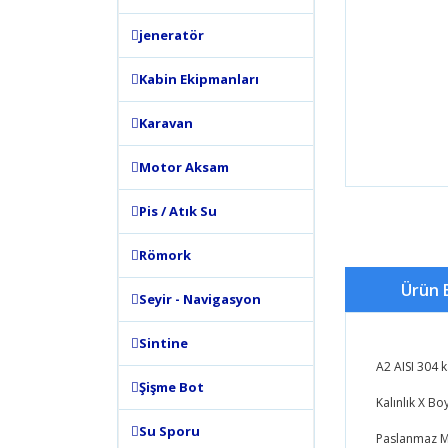
jeneratör
Kabin Ekipmanları
Karavan
Motor Aksam
Pis / Atık Su
Römork
Ürün B
Seyir - Navigasyon
Sintine
A2 AISI 304 
Şişme Bot
Kalınlık X Bo
Su Sporu
Paslanmaz Ma