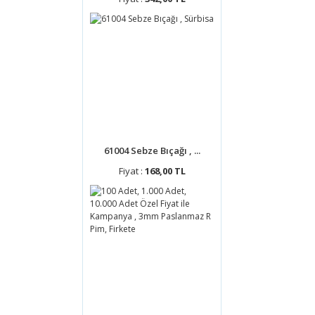
61004 Sebze Bıçağı , ...
Fiyat :
168,00 TL