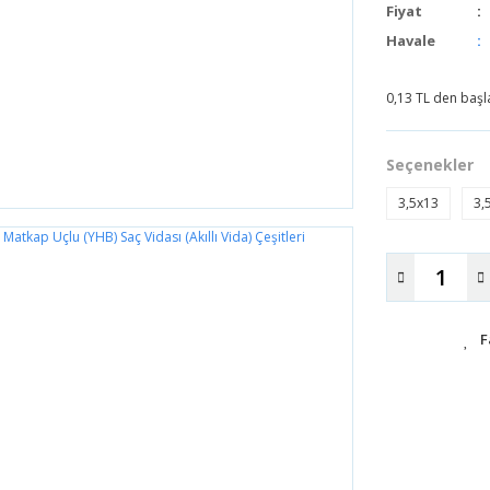
Fiyat
Havale
0,13 TL den başla
Seçenekler
3,5x13
3,