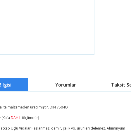
ilgisi
Yorumlar
Taksit S
kalite malzemeden üretilmiştir. DIN 7504O
y (Kafa
DAHİL
ölçümdür)
tkap Uçlu Vidalar Paslanmaz, demir, çelik vb. ürünleri delemez. Alüminyum