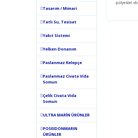
polyester vb.
Tasarım / Mimari
Bu ürünün
Tatlı Su, Tesisat
tarafımıza
Görüş ve 
Yakıt Sistemi
Ürün 
Yelken Donanım
Ürün 
Paslanmaz Kelepçe
Ürün 
Ürün 
Paslanmaz Civata Vida
Bu ür
Somun
Çelik Civata Vida
Somun
ULTRA MARİN ÜRÜNLER
POSEIDONMARIN
ÜRÜNLER