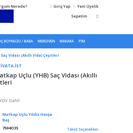
rgom Nerede?
Giriş Yap
Yeni Üyelik
Sepetim
Ç BOYNUZU / BABA
MERDIVEN
MAKARA
PIM
aç Vidası (Akıllı Vida) Çeşitleri
IVATA.IST
tkap Uçlu (YHB) Saç Vidası (Akıllı
tleri
KDV Dahil
Matkap Uçlu Yıldız Havşa
Baş
7504O35
Taksit Seçenekleri