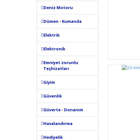
Deniz Motoru
Dümen - Kumanda
Elektrik
Elektronik
Emniyet zorunlu
Teçhizatları
Giyim
Güvenlik
Güverte - Donanım
Havalandırma
Hediyelik