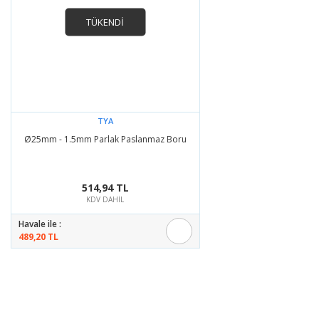
Bu ürüne benzer farklı alternatifler olmalı.
TÜKENDİ
Gönder
TYA
Ø25mm - 1.5mm Parlak Paslanmaz Boru
514,94 TL
KDV DAHİL
Havale ile :
489,20 TL